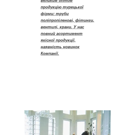
великим оптом
продукцію турецької
фірми: труби
поліпропіленові, фітинги,
вентилі, крани. У нас
повний асортимент
якісної продукції,
наявність новинок
Компанії.