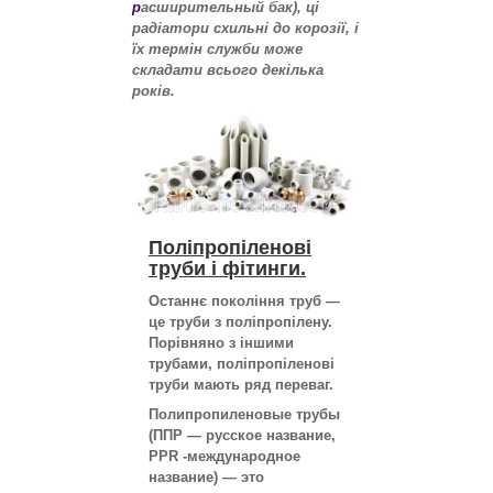
р
асширительный бак), ці
радіатори схильні до корозії, і
їх термін служби може
складати всього декілька
років.
Поліпропіленові
труби і фітинги.
Останнє покоління труб —
це труби з поліпропілену.
Порівняно з іншими
трубами, поліпропіленові
труби мають ряд переваг.
Полипропиленовые трубы
(ППР ― русское название,
PPR -международное
название) ― это