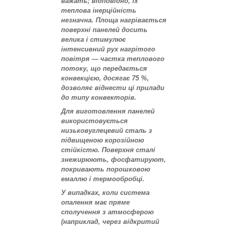
важать; відповідно, їх
теплова інерційність
незначна. Площа нагрівається
поверхні панелей досить
велика і стимулює
інтенсивний рух нагрітого
повітря — частка теплового
потоку, що передається
конвекцією, досягає 75 %,
дозволяє віднести ці прилади
до типу конвекторів.
Для виготовлення панелей
використовується
низьковуглецевий сталь з
підвищеною корозійною
стійкістю. Поверхня сталі
знежирюють, фосфатируют,
покривають порошковою
емаллю і термообробці.
У випадках, коли система
опалення має пряме
сполучення з атмосферою
(наприклад, через відкритий