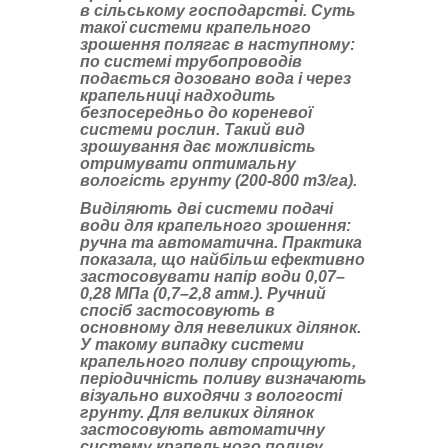
в сільському господарстві. Суть
такої системи крапельного
зрошення полягає в наступному:
по системі трубопроводів
подається дозовано вода і через
крапельниці надходить
безпосередньо до кореневої
системи рослин. Такий вид
зрошування дає можливість
отримувати оптимальну
вологість грунту (200-800 m3/га).
Виділяють дві системи подачі
води для крапельного зрошення:
ручна та автоматична. Практика
показала, що найбільш ефективно
застосовувати напір води 0,07–
0,28 МПа (0,7–2,8 атм.). Ручний
спосіб застосовують в
основному для невеликих ділянок.
У такому випадку системи
крапельного поливу спрощують,
періодичність поливу визначають
візуально виходячи з вологості
грунту. Для великих ділянок
застосовують автоматичну
систему крапельного поливу.