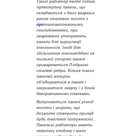
Такий радіатор являє собою
прямокутну панель, що
складається з двох
з
варных
разом сталевих листів з
про
тштампованными
поглибленнями, при
зварюванні утворюють
канали для циркуляції
теплоносія. Іноді для
збільшення тепловіддачі на
тильній стороні панелі
приварюються П-образні
сталеві ребра. Кілька таких
панелей можуть
об'єднуватися в пакет і
закриватися зверху і з боків
декоративними планками.
Випускаються панелі різної
висоти і ширини, що
дозволяє створити прилад
будь теплової потужності.
Панельні радіатори мають
невелику глибину і мало