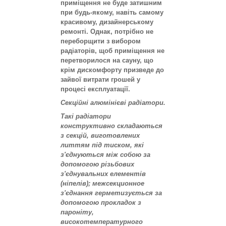
приміщення не буде затишним
при будь-якому, навіть самому
красивому, дизайнерському
ремонті. Однак, потрібно не
переборщити з вибором
радіаторів, щоб приміщення не
перетворилося на сауну, що
крім дискомфорту призведе до
зайвої витрати грошей у
процесі експлуатації.
Секційні алюмінієві радіатори.
Такі радіатори
конструктивно складаються
з секцій, виготовлених
литтям під тиском, які
з'єднуються між собою за
допомогою різьбових
з'єднувальних елементів
(ніпелів); межсекционное
з'єднання герметизується за
допомогою прокладок з
пароніту,
високотемпературного