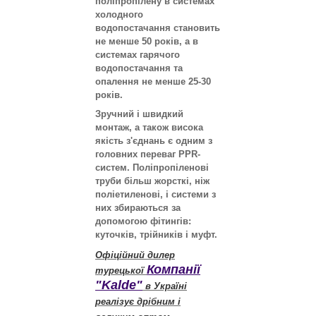
поліпропілену в системах
холодного
водопостачання становить
не менше 50 років, а в
системах гарячого
водопостачання та
опалення не менше 25-30
років.
Зручний і швидкий
монтаж, а також висока
якість з'єднань є одним з
головних переваг PPR-
систем. Поліпропіленові
труби більш жорсткі, ніж
поліетиленові, і системи з
них збираються за
допомогою фітингів:
куточків, трійників і муфт.
Офіційний дилер
Компанії
турецької
"Kalde"
в Україні
реалізує дрібним і