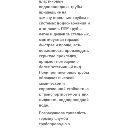
пластиковые
водопроводные трубы
пришедшие на
замену стальным трубам в
системах водоснабжения и
отопления. ППР трубы
легче и дешевле стальных,
монтируются гораздо
быстрее и проще, есть
возможность производить
скрытую прокладку,
придают помещению
более эстетичный вид.
Полипропиленовые трубы
обладают высокой
химической и
коррозионной стойкостью
к транспортируемой в них
жидкости- водопроводной
воде.
Розрахункова тривалість
терміну служби
трубопроводів з