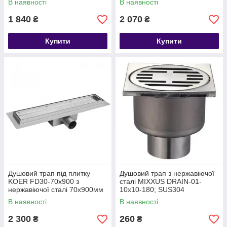
В наявності
В наявності
1 840
2 070
₴
₴
Купити
Купити
Душовий трап під плитку
Душовий трап з нержавіючої
KOER FD30-70x900 з
сталі MIXXUS DRAIN-01-
нержавіючої сталі 70x900мм
10x10-180; SUS304
100x100мм, прямий відвід
В наявності
В наявності
2 300
260
₴
₴