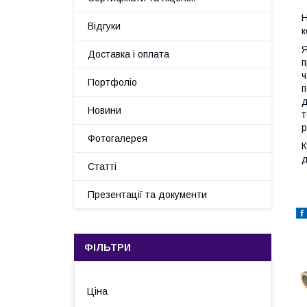
Н
Відгуки
к
Я
Доставка і оплата
п
ч
Портфоліо
п
д
Новини
т
р
Фотогалерея
К
д
Статті
Презентації та документи
ФІЛЬТРИ
Ціна