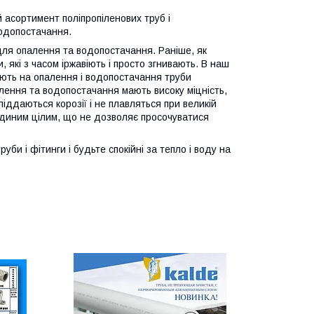
й асортимент поліпропіленових труб і
водопостачання.
 для опалення та водопостачання. Раніше, як
 які з часом іржавіють і просто згнивають. В наш
юють на опалення і водопостачання труби
алення та водопостачання мають високу міцність,
 піддаються корозії і не плавляться при великій
єдиним цілим, що не дозволяє просочуватися
руби і фітинги і будьте спокійні за тепло і воду на