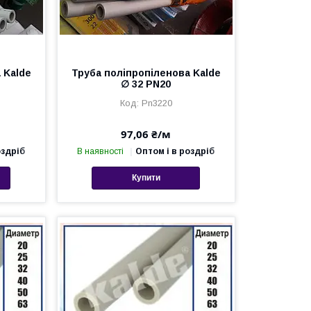
 Kalde
Труба поліпропіленова Kalde
∅ 32 PN20
Pn3220
97,06 ₴/м
оздріб
В наявності
Оптом і в роздріб
Купити