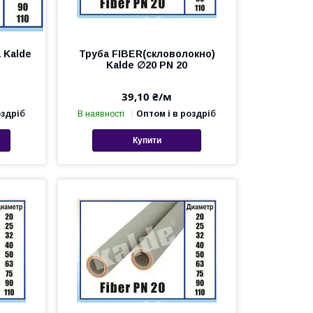
 Kalde
Труба FIBER(скловолокно)
Kalde ∅20 PN 20
39,10 ₴/м
оздріб
В наявності
Оптом і в роздріб
Купити