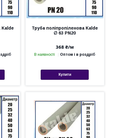
 Kalde
Труба поліпропіленова Kalde
∅ 63 PN20
368 ₴/м
оздріб
В наявності
Оптом і в роздріб
Купити