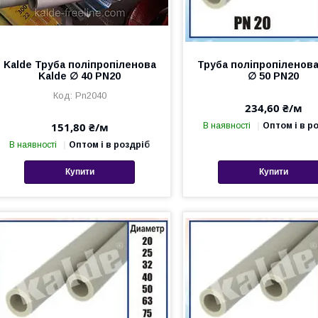
Kalde Труба поліпропіленова
Труба поліпропіленова
Kalde ∅ 40 PN20
∅ 50 PN20
Pn2040
234,60 ₴/м
151,80 ₴/м
В наявності
Оптом і в р
В наявності
Оптом і в роздріб
Купити
Купити