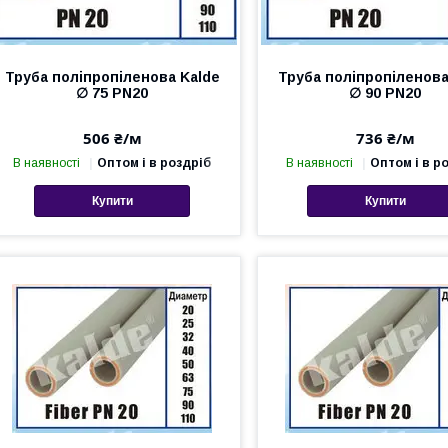
Труба поліпропіленова Kalde
Труба поліпропіленова
∅ 75 PN20
∅ 90 PN20
506 ₴/м
736 ₴/м
В наявності
Оптом і в роздріб
В наявності
Оптом і в р
Купити
Купити