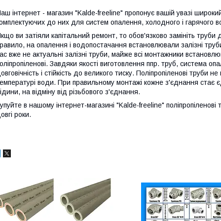
аш інтернет - магазин "Kalde-freeline" пропонує вашій увазі широки
омплектуючих до них для систем опалення, холодного і гарячого 
кщо ви затіяли капітальний ремонт, то обов'язково замініть труби
равило, на опалення і водопостачання встановлювали залізні труби,
ас вже не актуальні залізні труби, майже всі монтажники встановл
оліпропіленові. Завдяки якості виготовлення ппр. труб, система оп
овговічність і стійкість до великого тиску. Поліпропіленові труби не
емпературі води. При правильному монтажі кожне з'єднання стає 
ідини, на відміну від різьбового з'єднання.
упуйте в нашому інтернет-магазині "Kalde-freeline" поліпропіленові т
овгі роки.