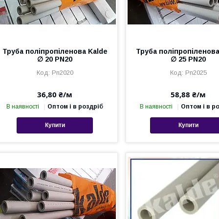
Труба поліпропіленова Kalde
Труба поліпропіленова
∅ 20 PN20
∅ 25 PN20
Pn2020
Pn2025
36,80 ₴/м
58,88 ₴/м
В наявності
Оптом і в роздріб
В наявності
Оптом і в р
Купити
Купити