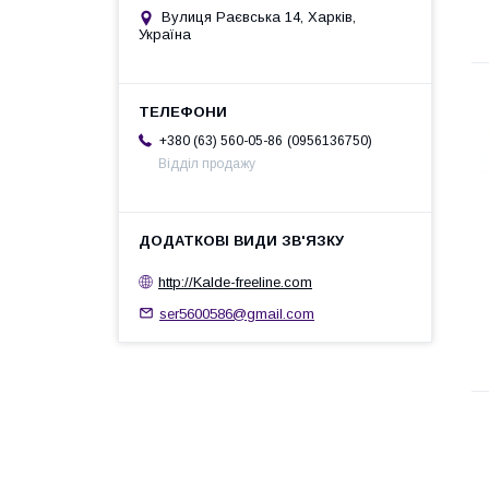
Вулиця Раєвська 14, Харків,
Україна
0956136750
+380 (63) 560-05-86
Відділ продажу
http://Kalde-freeline.com
ser5600586@gmail.com