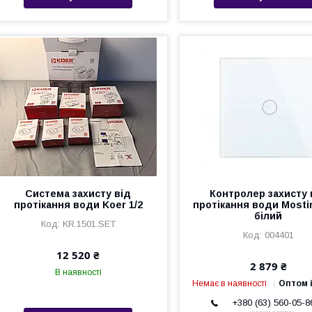
Система захисту від
Контролер захисту 
протікання води Koer 1/2
протікання води Mosti
білий
KR.1501.SET
004401
12 520 ₴
2 879 ₴
В наявності
Немає в наявності
Оптом і
+380 (63) 560-05-8