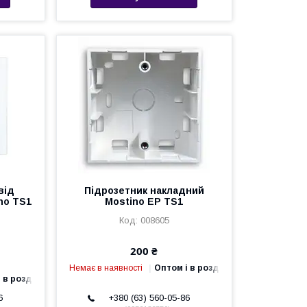
від
Підрозетник накладний
no TS1
Mostino EP TS1
008605
200 ₴
Немає в наявності
Оптом і в роздріб
 в роздріб
6
+380 (63) 560-05-86