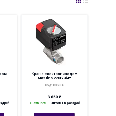
одом
Кран з електропиводом
"
Mostino 220В 3/4"
006306
3 650 ₴
оздріб
В наявності
Оптом і в роздріб