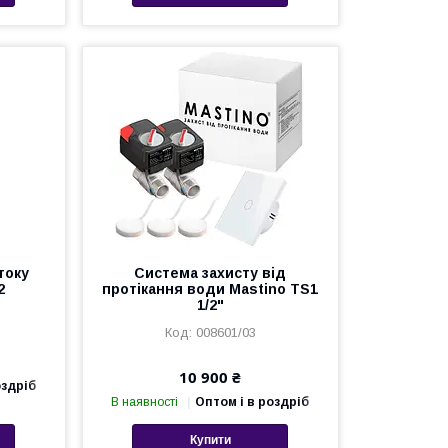
току
Система захисту від
2
протікання води Mastino TS1
1/2"
008601/03
10 900 ₴
оздріб
В наявності
Оптом і в роздріб
Купити