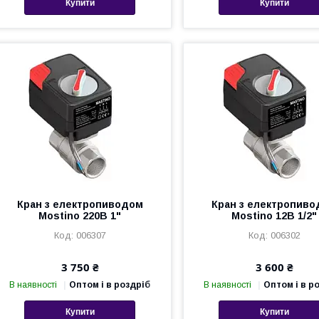
Купити
Купити
Кран з електропиводом
Кран з електропив
Mostino 220В 1"
Mostino 12В 1/2"
006307
006302
3 750 ₴
3 600 ₴
В наявності
Оптом і в роздріб
В наявності
Оптом і в р
Купити
Купити