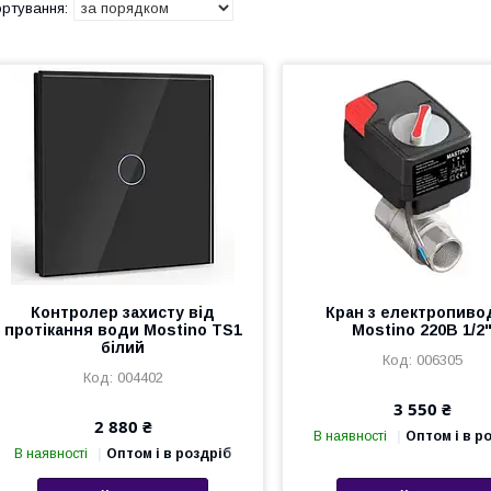
Контролер захисту від
Кран з електропив
протікання води Mostino TS1
Mostino 220В 1/2
білий
006305
004402
3 550 ₴
2 880 ₴
В наявності
Оптом і в р
В наявності
Оптом і в роздріб