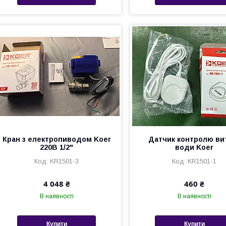
Кран з електропиводом Koer
Датчик контролю ви
220В 1/2"
води Koer
KR1501-3
KR1501-1
4 048 ₴
460 ₴
В наявності
В наявності
Купити
Купити