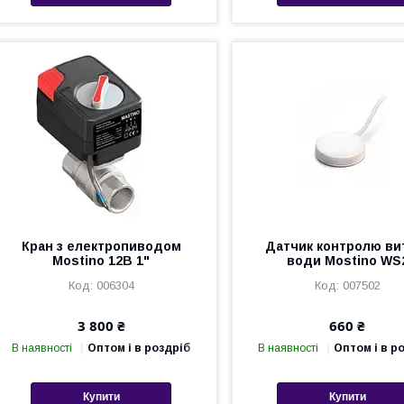
Кран з електропиводом
Датчик контролю ви
Mostino 12В 1"
води Mostino WS
006304
007502
3 800 ₴
660 ₴
В наявності
Оптом і в роздріб
В наявності
Оптом і в р
Купити
Купити