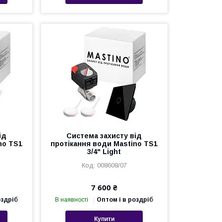
ід
Система захисту від
no TS1
протікання води Mastino TS1
3/4" Light
008608/07
7 600 ₴
оздріб
В наявності
Оптом і в роздріб
Купити