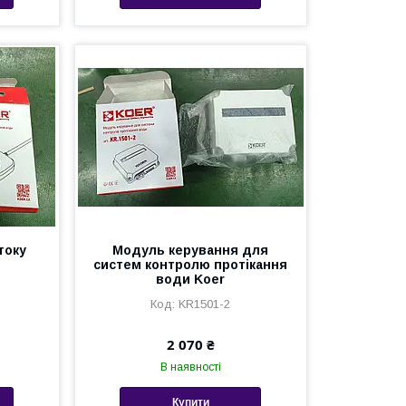
току
Модуль керування для
систем контролю протікання
води Koer
KR1501-2
2 070 ₴
В наявності
Купити