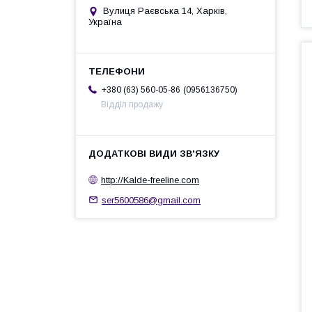
Вулиця Раєвська 14, Харків,
Україна
0956136750
+380 (63) 560-05-86
Відділ продажу
http://Kalde-freeline.com
ser5600586@gmail.com