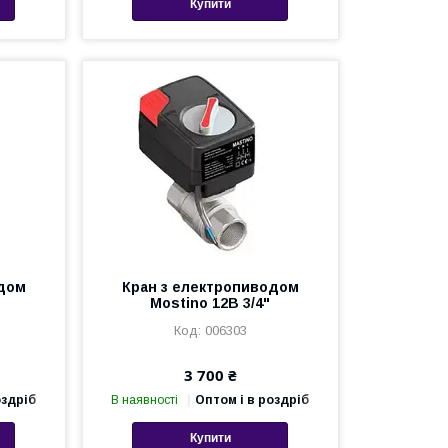
Купити
одом
Кран з електропиводом
Mostino 12В 3/4"
006303
3 700 ₴
оздріб
В наявності
Оптом і в роздріб
Купити