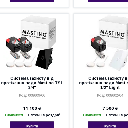
Система захисту від
Система захисту в
протікання води Mastino TS1
протікання води Masti
3/4"
1/2" Light
008609/06
008602/04
11 100 ₴
7 500 ₴
В наявності
Оптом і в роздріб
В наявності
Оптом і в р
Купити
Купити