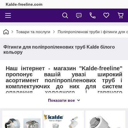
Kalde-freeline.com
Товари та послуги
Поліпропіленові труби і фітинги для
Фітинги для поліпропіленових труб Kalde білого
кольору
Наш інтернет - магазин "Kalde-freeline"
пропонує вашій увазі широкий
асортимент поліпропіленових труб і
комплектуючих до них для систем
опалення, холодного і гарячого
водопостачання білого кольору
Показати все
компанії kalde.
Компанія Kalde була заснована в 1998 році
групою молодих ініціативних людей, і з 2000
року почала розширюватися по різних країнах