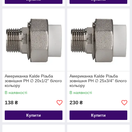
polipropilenovyh
Американка Kalde Різьба
Американка Kalde Різьба
зовнішня РН ∅ 20х1/2" білого
зовнішня РН ∅ 25х3/4" білого
кольору
кольору
В наявності
В наявності
138
230
₴
₴
Купити
Купити