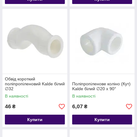
Обвід короткий
поліпропіленовий Kalde білий
Поліпропіленове коліно (Кут)
∅32
Kalde білий ∅20 х 90°
В наявності
В наявності
46
6,07
₴
₴
Купити
Купити