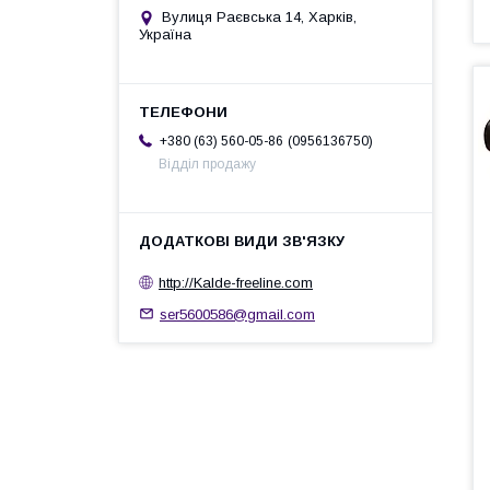
Вулиця Раєвська 14, Харків,
Україна
0956136750
+380 (63) 560-05-86
Відділ продажу
http://Kalde-freeline.com
ser5600586@gmail.com