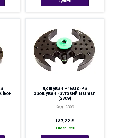
Купити
PS
Дощувач Presto-PS
бікон
зрошувач круговий Batman
(2809)
2809
187,22 ₴
В наявності