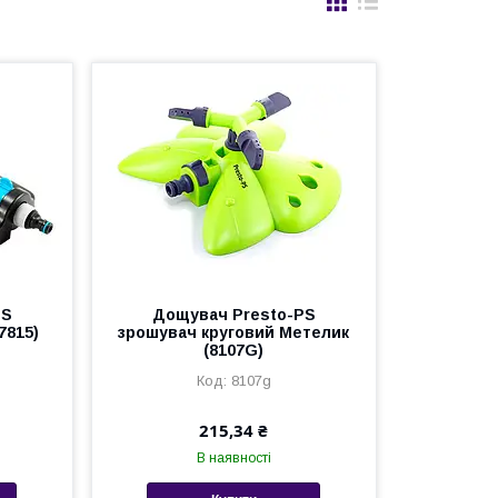
PS
Дощувач Presto-PS
7815)
зрошувач круговий Метелик
(8107G)
8107g
215,34 ₴
В наявності