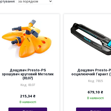
Дощувач Presto-PS
Дощувач Presto-
зрошувач круговий Метелик
осцилюючий Гарант (
(8107)
7815
8107
679,10 ₴
215,34 ₴
В наявності
В наявності