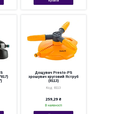
Купити
PS
Дощувач Presto-PS
817)
зрошувач круговий Яструб
)
(8113)
8113
259,29 ₴
В наявності