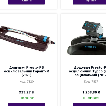
Купити
Купити
Дощувач Presto-PS
Дощувач Presto-
осцилювальний Гарант-М
осцилюючий Турбо (7
(7820)
осцилюючий (7817
7820
7817
939,27 ₴
1 258,80 ₴
В наявності
В наявності