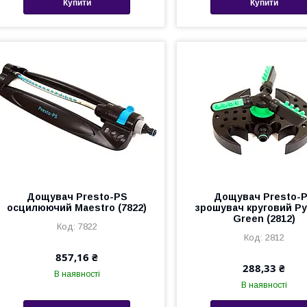
Купити
Купити
Дощувач Presto-PS
Дощувач Presto-
осцилюючий Maestro (7822)
зрошувач круговий Ру
Green (2812)
7822
2812
857,16 ₴
288,33 ₴
В наявності
В наявності