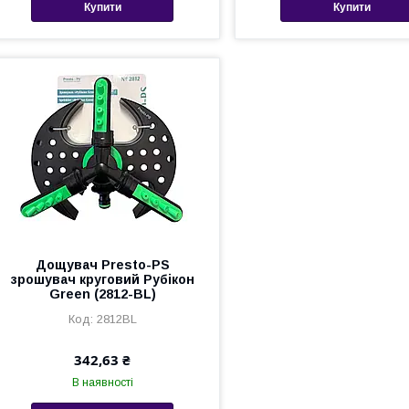
Купити
Купити
Дощувач Presto-PS
зрошувач круговий Рубікон
Green (2812-BL)
2812BL
342,63 ₴
В наявності