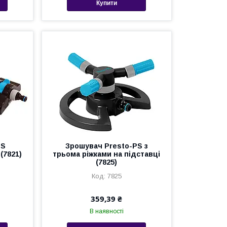
Купити
PS
Зрошувач Presto-PS з
(7821)
трьома ріжками на підставці
(7825)
7825
359,39 ₴
В наявності