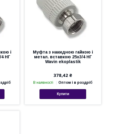
кою і
Муфта з накидною гайкою і
/4 НГ
метал. вставкою 25х3/4 НГ
Wavin ekoplastik
378,42 ₴
оздріб
В наявності
Оптом і в роздріб
Купити