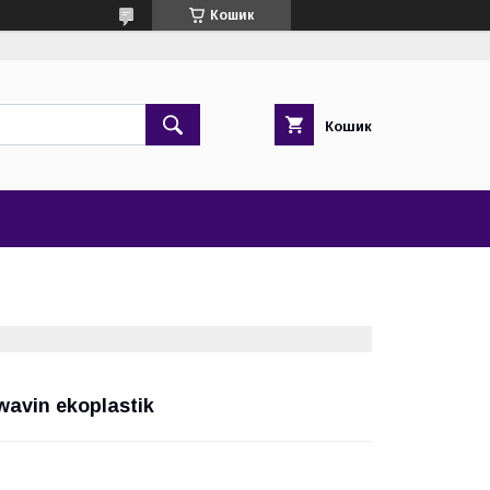
Кошик
Кошик
avin ekoplastik