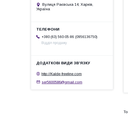
Вулиця Раєвська 14, Харків,
Україна
0956136750
+380 (63) 560-05-86
Відділ продажу
http://Kalde-freeline.com
ser5600586@gmail.com