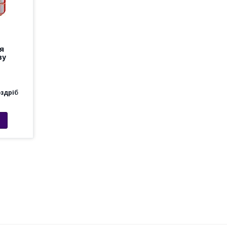
ля
ву
оздріб