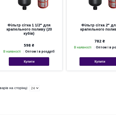
Фільтр сітка 1 1/2" для
Фільтр сітка 2" д
крапельного поливу (20
крапельного поли
кубів)
782 ₴
598 ₴
В наявності
Оптом і в р
В наявності
Оптом і в роздріб
Купити
Купити