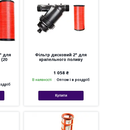
" для
Фільтр дисковий 2" для
 (20
крапельного поливу
1 058 ₴
В наявності
Оптом і в роздріб
оздріб
Купити