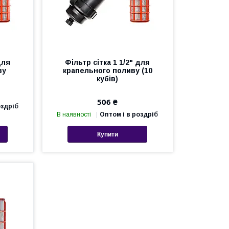
для
Фільтр сітка 1 1/2" для
ву
крапельного поливу (10
кубів)
506 ₴
оздріб
В наявності
Оптом і в роздріб
Купити