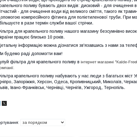
рапельного поливу бувають двох видів: дисковий - для очищення води
ітчастий - для очищення води від великого сміття, такого як трави
опомогою компресійного фітинга для поліетиленової труби. При мо
більшуєте в рази термін служби вашої стрічки.
ільтра для крапельного поливу нашого магазину безсумнівно високо
країни працює близько 10 років.
етальну інформацію можна дізнатися зв'язавшись з нами за тел
и будемо раді допомогти вам!
упуй фільтра для крапельного поливу в
інтернет магазині "Kalde-Fre
омпанії.
ільтра крапельного поливу набувають у нас люди з багатьох міст Укр
ніпро, Запоріжжя, Херсон, Одеса, Кропивницький, Миколаїв, Черкас
ьвів, Івано-Франківськ, Чернівці, Чернігів, Ужгород, Тернопіль.