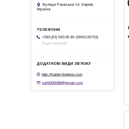
Вулиця Раєвська 14, Харків,
Україна
0956136750
+380 (63) 560-05-86
Відділ продажу
http://Kalde-freeline.com
ser5600586@gmail.com