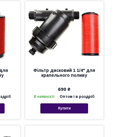
 для
Фільтр дисковий 1 1/4" для
ву
крапельного поливу
690 ₴
оздріб
В наявності
Оптом і в роздріб
Купити