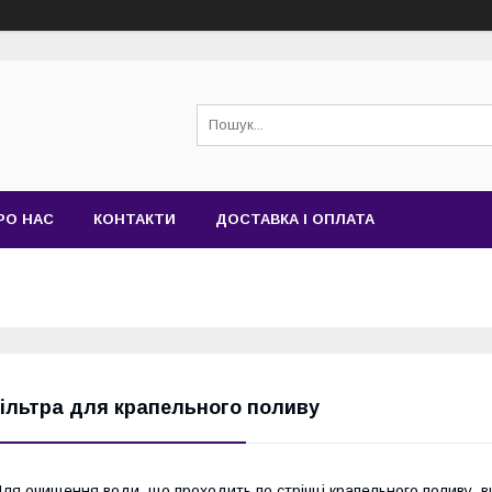
РО НАС
КОНТАКТИ
ДОСТАВКА І ОПЛАТА
ільтра для крапельного поливу
ля очищення води, що проходить по стрічці крапельного поливу, в