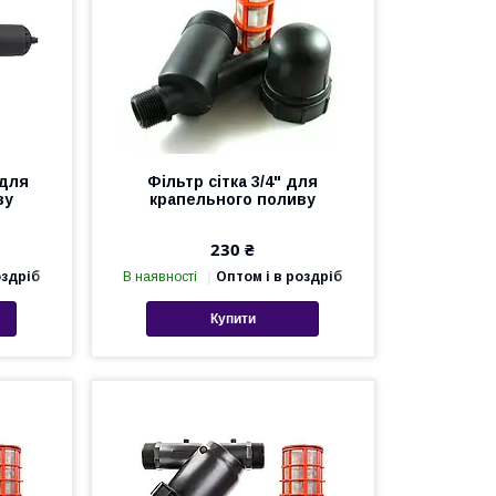
 для
Фільтр сітка 3/4" для
ву
крапельного поливу
230 ₴
оздріб
В наявності
Оптом і в роздріб
Купити