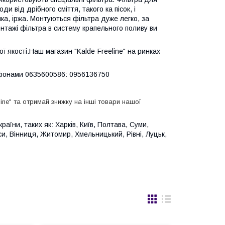
 від дрібного сміття, такого ка пісок, і
нка, іржа. Монтуються фільтра дуже легко, за
нтажі фільтра в систему крапельного поливу ви
ї якості.Наш магазин "Kalde-Freeline" на ринках
ефонами 0635600586: 0956136750
eline" та отримай знижку на інші товари нашої
аїни, таких як: Харків, Київ, Полтава, Суми,
и, Вінниця, Житомир, Хмельницький, Рівні, Луцьк,