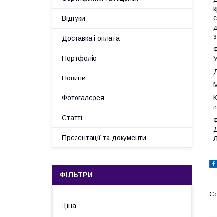
к
с
Відгуки
д
з
Доставка і оплата
Ф
Портфоліо
У
Д
Новини
М
Фотогалерея
К
к
Статті
Ф
Д
Презентації та документи
Л
ФІЛЬТРИ
Ціна