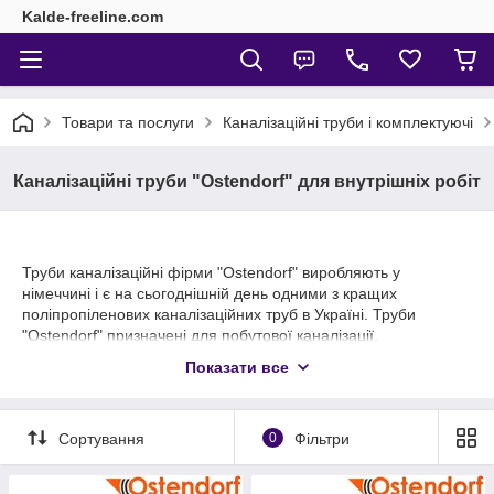
Kalde-freeline.com
Товари та послуги
Каналізаційні труби і комплектуючі
Каналізаційні труби "Ostendorf" для внутрішніх робіт
Труби каналізаційні фірми "Ostendorf" виробляють у
німеччині і є на сьогоднішній день одними з кращих
поліпропіленових каналізаційних труб в Україні. Труби
"Ostendorf" призначені для побутової каналізації,
застосовуються в житлових будинках та в цехових
Показати все
приміщеннях.
Завдяки міцності, саме труби "Ostendorf" легкі в монтажі і
зручні в транспортуванні.
Сортування
0
Фільтри
Купуйте каналізаційні труби "Ostendorf" у нас і отримаєте
гарантовану знижку.