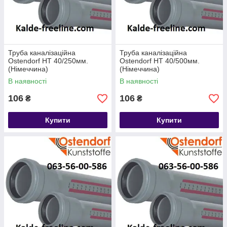
Дніпропетровськ, Одеса, Луганськ, Миколаїв, Суми, Полтава,
Сімферополь, Крим, Чернігів, Херсон, Черкаси, Кіровоград,
Житомир, Вінниця, Хмельницький, Рівне, Чернівці, Луцьк,
Львів, Івано-Франківськ, Ужгород.
Труба каналізаційна
Труба каналізаційна
Ostendorf HT 40/250мм.
Ostendorf HT 40/500мм.
(Німеччина)
(Німеччина)
В наявності
В наявності
106
106
₴
₴
Купити
Купити