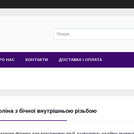
РО НАС
КОНТАКТИ
ДОСТАВКА І ОПЛАТА
оліна з бічної внутрішньою різьбою
атискні фітинги для пластикових труб дозволяють надійно провест