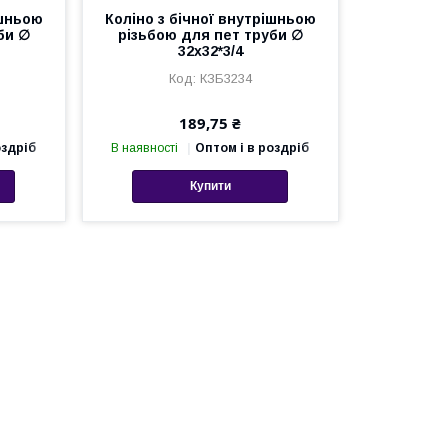
ішньою
Коліно з бічної внутрішньою
би ∅
різьбою для пет труби ∅
32х32*3/4
КЗБ3234
189,75 ₴
оздріб
В наявності
Оптом і в роздріб
Купити