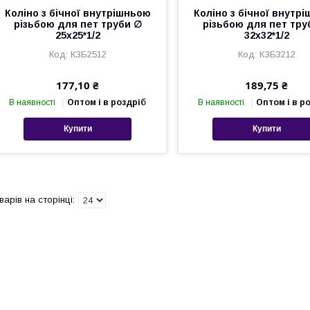
Коліно з бічної внутрішньою
Коліно з бічної внутр
різьбою для пет труби ∅
різьбою для пет тру
25х25*1/2
32х32*1/2
КЗБ2512
КЗБ3212
177,10 ₴
189,75 ₴
В наявності
Оптом і в роздріб
В наявності
Оптом і в р
Купити
Купити