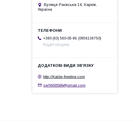
Вулиця Раєвська 14, Харків,
Україна
0956136750
+380 (63) 560-05-86
Відділ продажу
http://Kalde-freeline.com
ser5600586@gmail.com