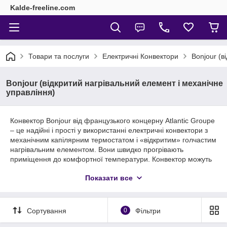
Kalde-freeline.com
Товари та послуги
Електричні Конвектори
Bonjour (в
Bonjour (відкритий нагрівальний елемент і механічне
управління)
Конвектор Bonjour від французького концерну Atlantic Groupe
– це надійні і прості у використанні електричні конвектори з
механічним капілярним термостатом і «відкритим» голчастим
нагрівальним елементом. Вони швидко прогрівають
приміщення до комфортної температури. Конвектор можуть
використовуватися для додаткового опалення в квартирах
Показати все
або приміщеннях з центральною системою опалення або
можуть служити самостійною системою електричного
опалення для заміських будинків.
Конвектор Bonjour має клас захисту від бризок IP 24, і на
Сортування
0
Фільтри
відміну від аналогічних конвекторів інших виробників, що
мають клас захисту від бризок IP 20 або IP 21, його можна