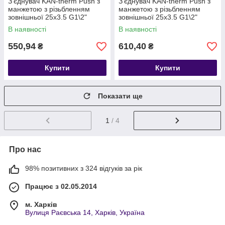
З'єднувач KAN-therm Push з
З'єднувач KAN-therm Push з
манжетою з різьбленням
манжетою з різьбленням
зовнішньої 25x3.5 G1\2"
зовнішньої 25x3.5 G1\2"
В наявності
В наявності
550,94
610,40
₴
₴
Купити
Купити
Показати ще
1
/ 4
Про нас
98% позитивних з 324 відгуків за рік
Працює з 02.05.2014
м. Харків
Вулиця Раєвська 14, Харків, Україна