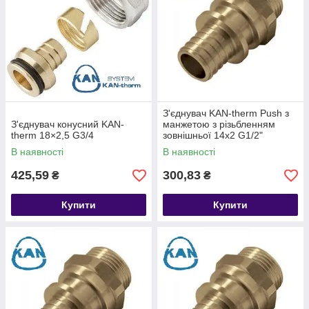
З'єднувач KAN-therm Push з
З'єднувач конусний KAN-
манжетою з різьбленням
therm 18×2,5 G3/4
зовнішньої 14x2 G1/2"
В наявності
В наявності
425,59
300,83
₴
₴
Купити
Купити