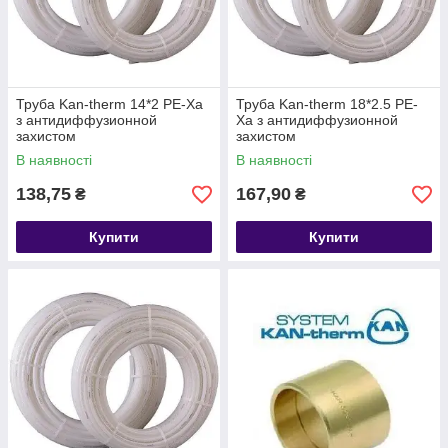
організації водопостачання,
створення опалювальних систем усередині
приміщень різного призначення при будівництві та
реконструкції житлових будинків;
обладнання систем опалення об'єктів промислового
Труба Kan-therm 14*2 PE-Xa
Труба Kan-therm 18*2.5 PE-
та громадського призначення;
з антидиффузионной
Xa з антидиффузионной
захистом
захистом
монтаж магістральних трубопроводів технічного
призначення;
В наявності
В наявності
створення протипожежних спринклерних систем;
138,75
167,90
₴
₴
побудові систем підлогового опалення та
охолодження;
Купити
Купити
При використанні поза приміщеннями вони застосовуються
для організації опалення або охолодження будь-яких
майданчиків і зовнішніх поверхонь споруд. В залежності від
виду, обсягу та специфіки створюваних систем KAN-therm
пропонує широкий спектр різноманітних варіантів, що дає
можливість вибору найбільш підходящих моделей.
Особливості полімерних з'єднувачів
KAN-therm
У 2001 році розпочався черговий, дуже важливий для