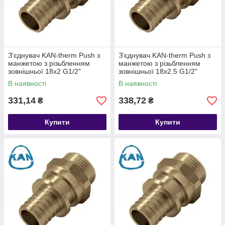
З'єднувач KAN-therm Push з
З'єднувач KAN-therm Push з
манжетою з різьбленням
манжетою з різьбленням
зовнішньої 18x2 G1/2"
зовнішньої 18x2.5 G1/2"
В наявності
В наявності
331,14
338,72
₴
₴
Купити
Купити