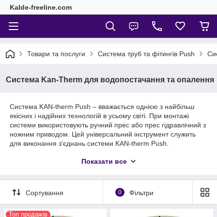
Kalde-freeline.com
Товари та послуги
Система труб та фітингів Push
Си
Система Kan-Therm для водопостачання та опалення
Система KAN-therm Push – вважається однією з найбільш
якісних і надійних технологій в усьому світі. При монтажі
системи використовують ручний прес або прес гідравлічний з
ножним приводом. Цей універсальний інструмент служить
для виконання з'єднань системи KAN-therm Push.
В процесі монтажу при опрессовке навіть початківець
Показати все
монтажник не допустить шлюб, завдяки використанню цього
універсального інструменту. Він відрізняється високою
технологічністю. Завдяки цьому підвищена надійність KAN-
Сортування
0
Фільтри
therm Push в цілому. Для закритих ділянок трубопроводів це
особливо важливо.
Топ продажів
Серед основних переваг KAN-therm можна виділити: