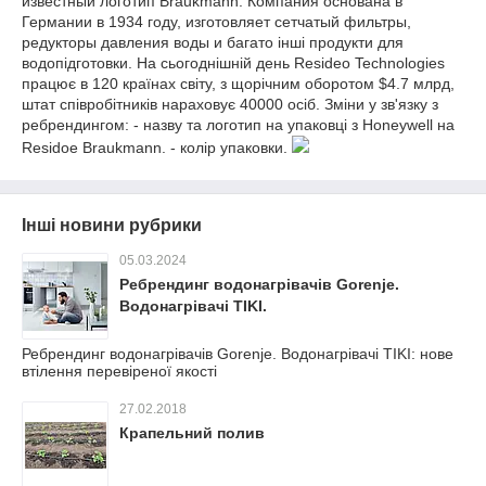
известный логотип Braukmann. Компания основана в
Германии в 1934 году, изготовляет сетчатый фильтры,
редукторы давления воды и багато інші продукти для
водопідготовки. На сьогоднішній день Resideo Technologies
працює в 120 країнах світу, з щорічним оборотом $4.7 млрд,
штат співробітників нараховує 40000 осіб. Зміни у зв'язку з
ребрендингом: - назву та логотип на упаковці з Honeywell на
Residoe Braukmann. - колір упаковки.
Інші новини рубрики
05.03.2024
Ребрендинг водонагрівачів Gorenje.
Водонагрівачі TIKI.
Ребрендинг водонагрівачів Gorenje. Водонагрівачі TIKI: нове
втілення перевіреної якості
27.02.2018
Крапельний полив