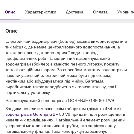
Опис
Характеристики
Доставка
Оплата
Умови п
Опис
Електричний водонагрівач (бойлер) можна використовувати в
тих місцях, де немає централізованого водопостачання, а
також резервне джерело гарячої води в період
профілактичних робіт. Електричний накопичувальний
водонагрівач (бойлер) є ємністю певного літражу, покриту
теплоізоляційним шаром. За способом монтажу водонагрівач
накопичувальний електричний може бути підлоговим,
настінним або вбудовуватися під мийку. Багатьма
виробниками також передбачено як горизонтальну, так і
вертикальну установку.
Накопичувальний водонагрівач GORENJE GBF 80 T/V9
Завдяки невеликим зовнішнім габаритам (діаметр 454 мм)
водонагрівачі Gorenje GBF
80 V9 придатні для розміщення в
невеликих приміщеннях. Нагрівальний елемент розміщений
усередині металевої захисної трубки, яка зафіксована у
нагрівальному фланці. Така конструкція забезпечує