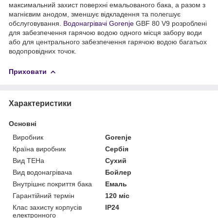
максимальний захист поверхні емальованого бака, а разом з
магнієвим анодом, зменшує відкладення та полегшує
обслуговування.
Водонагрівачі Gorenje
GBF 80 V9 розроблені
для забезпечення гарячою водою одного місця забору води
або для центрального забезпечення гарячою водою багатьох
водопровідних точок.
Приховати
Характеристики
Основні
Виробник
Gorenje
Країна виробник
Сербія
Вид ТЕНа
Сухий
Вид водонагрівача
Бойлер
Внутрішнє покриття бака
Емаль
Гарантійний термін
120 міс
Клас захисту корпусів
IP24
електронного