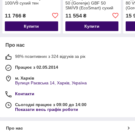
100/V9 сухий тен
50 (Gorenje) GBF 50
80 V
SM/V9 (EcoSmart) сухий
(Gor
тен
11 766
11 554
15 
₴
₴
Купити
Купити
Про нас
98% позитивних з 324 відгуків за рік
Працює з 02.05.2014
м. Харків
Вулиця Раєвська 14, Харків, Україна
Контакти
Сьогодні працює з 09:00 до 14:00
Показати весь графік роботи
Про нас