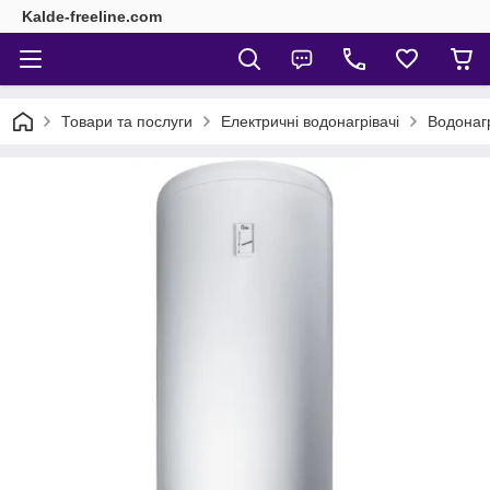
Kalde-freeline.com
Товари та послуги
Електричні водонагрівачі
Водонагр