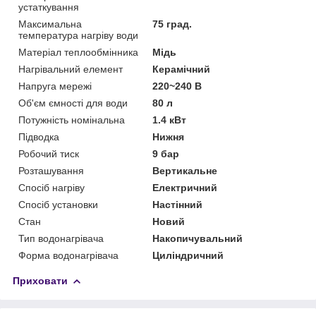
устаткування
Максимальна
75 град.
температура нагріву води
Матеріал теплообмінника
Мідь
Нагрівальний елемент
Керамічний
Напруга мережі
220~240 В
Об'єм ємності для води
80 л
Потужність номінальна
1.4 кВт
Підводка
Нижня
Робочий тиск
9 бар
Розташування
Вертикальне
Спосіб нагріву
Електричний
Спосіб установки
Настінний
Стан
Новий
Тип водонагрівача
Накопичувальний
Форма водонагрівача
Циліндричний
Приховати