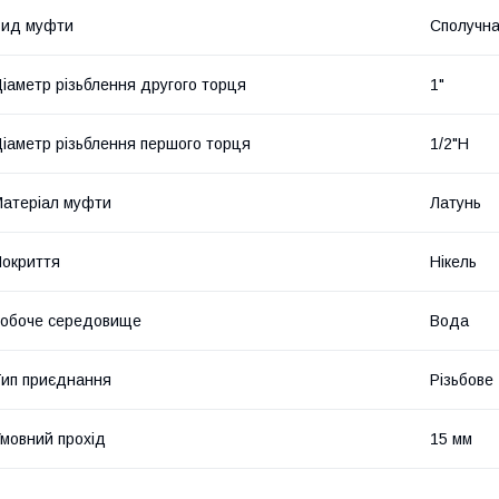
Вид муфти
Сполучн
іаметр різьблення другого торця
1"
іаметр різьблення першого торця
1/2"Н
атеріал муфти
Латунь
окриття
Нікель
обоче середовище
Вода
ип приєднання
Різьбове
мовний прохід
15 мм