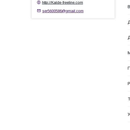
http://Kalde-freeline.com
ser5600586@gmail.com
Д
Д
М
П
Р
Т
У