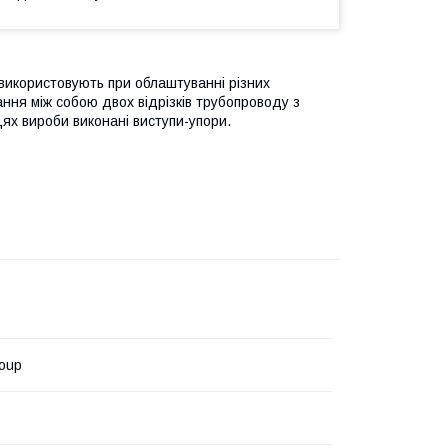
використовують при облаштуванні різних
ння між собою двох відрізків трубопроводу з
ях вироби виконані виступи-упори.
oup