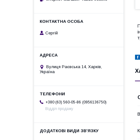
П
і
Сергій
т
Вулиця Раєвська 14, Харків,
Х
Україна
0956136750
+380 (63) 560-05-86
Відділ продажу
В
К