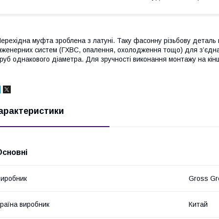
ерехідна муфта зроблена з латуні. Таку фасонну різьбову деталь 
нженерних систем (ГХВС, опалення, охолодження тощо) для з’єдна
руб однакового діаметра. Для зручності виконання монтажу на кінц
арактеристики
Основні
иробник
Gross Gr
раїна виробник
Китай