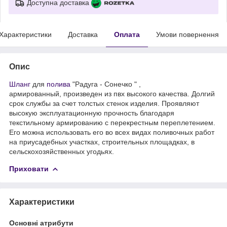
Доступна доставка
Характеристики
Доставка
Оплата
Умови повернення
Опис
Шланг
для
полива
"Радуга - Сонечко " ,
армированный, произведен из пвх высокого качества. Долгий
срок службы за счет толстых стенок изделия. Проявляют
высокую эксплуатационную прочность благодаря
текстильному армированию с перекрестным переплетением.
Его можна использовать его во всех видах поливочных работ
на приусадебных участках, строительных площадках, в
сельскохозяйственных угодьях.
Приховати
Характеристики
Основні атрибути