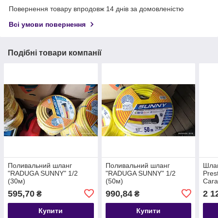
Повернення товару впродовж 14 днів за домовленістю
Всі умови повернення
Подібні товари компанії
Поливальний шланг
Поливальний шланг
Шла
"RADUGA SUNNY" 1/2
"RADUGA SUNNY" 1/2
Pres
(30м)
(50м)
Cara
діам
595,70
990,84
2 1
₴
₴
довж
Купити
Купити