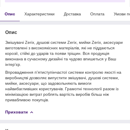
Опис
Характеристики
Доставка
Оплата
Умови п
Опис
Змішувачі Zerix, душові системи Zerix, мийки Zerix, аксесуари
виготовлені з високоякісних матеріалів, які не піддаються
корозії, стійкі до ударів та появи тріщин. Вся продукція
виконана в сучасному дизайні та чудово впишеться у Ваш
інтер'єр.
Впровадження п'ятиступінчастої системи контролю якості на
виробництві дозволяє випустити змішувачі, душові системи,
мийки, аксесуари, що задовольняють вимоги
найвибагливіших користувачів. Грамотні технології разом із
мінімізацією витрат роблять вартість виробів більш ніж
привабливою покупців.
Приховати