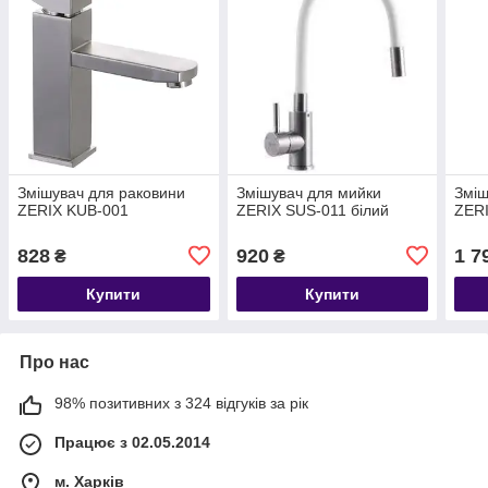
Змішувач для раковини
Змішувач для мийки
Зміш
ZERIX KUB-001
ZERIX SUS-011 білий
ZERI
828
920
1 7
₴
₴
Купити
Купити
Про нас
98% позитивних з 324 відгуків за рік
Працює з 02.05.2014
м. Харків