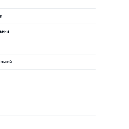
ни
ьний
ільний