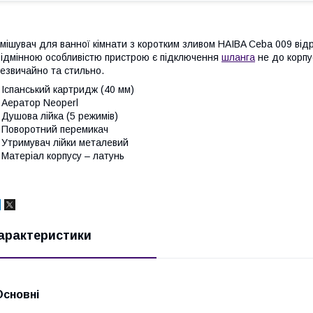
мішувач для ванної кімнати з коротким зливом HAIBA Ceba 009 від
ідмінною особливістю пристрою є підключення
шланга
не до корпус
езвичайно та стильно.
 Іспанський картридж (40 мм)
 Аератор Neoperl
 Душова лійка (5 режимів)
 Поворотний перемикач
 Утримувач лійки металевий
 Матеріал корпусу – латунь
арактеристики
Основні