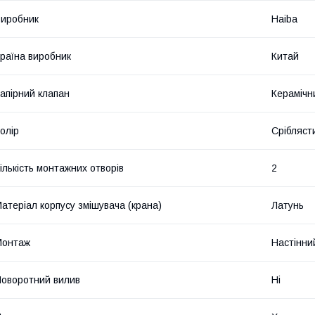
иробник
Haiba
раїна виробник
Китай
апірний клапан
Керамічн
олір
Срібляст
ількість монтажних отворів
2
атеріал корпусу змішувача (крана)
Латунь
Монтаж
Настінни
оворотний вилив
Ні