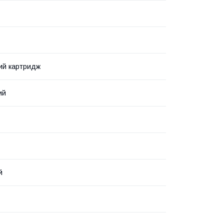
ий картридж
ий
й