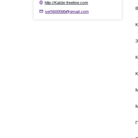
http://Kalde-freeline.com
В
ser5600586@gmail.com
К
З
К
К
М
П