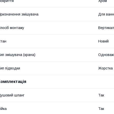
окриття
Хром
ризначення змішувача
Для ван
посіб монтажу
Вертикал
Стан
Новий
ип змішувача (крана)
Одноваж
ип підводки
Жорстка
Комплектація
ушовий шланг
Так
ійка
Так