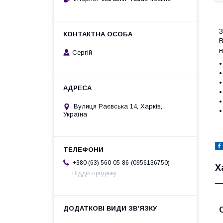
З
В
н
Сергій
•
•
•
•
•
Вулиця Раєвська 14, Харків,
•
Україна
0956136750
+380 (63) 560-05-86
Х
Відділ продажу