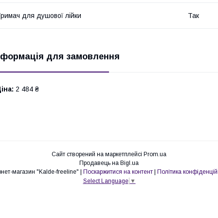
римач для душової лійки
Так
нформація для замовлення
іна:
2 484 ₴
Сайт створений на маркетплейсі
Prom.ua
Продавець на Bigl.ua
Інтернет-магазин "Kalde-freeline" |
Поскаржитися на контент
|
Політика конфіденцій
Select Language
▼