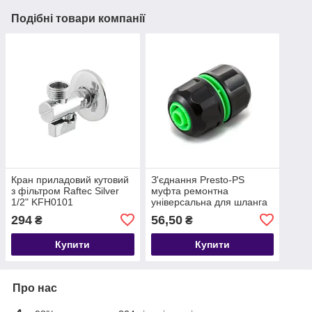
Подібні товари компанії
Кран приладовий кутовий
З'єднання Presto-PS
з фільтром Raftec Silver
муфта ремонтна
1/2" KFH0101
універсальна для шланга
1/2-5/8-3/4 дюйма (4043)
294
56,50
₴
₴
Купити
Купити
Про нас