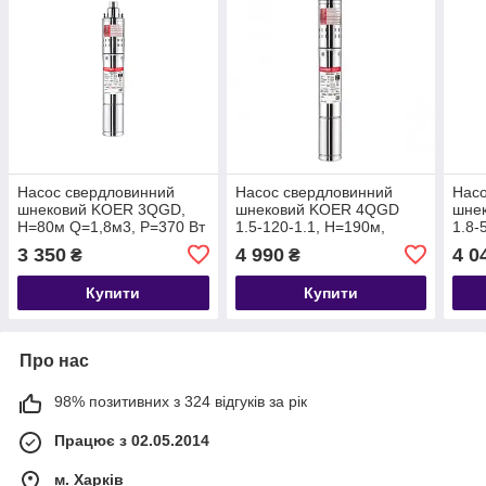
Насос свердловинний
Насос свердловинний
Насо
шнековий KOER 3QGD,
шнековий KOER 4QGD
шне
H=80м Q=1,8м3, P=370 Вт
1.5-120-1.1, H=190м,
1.8-
Q=2,4м3, P=1100 Вт
Q=2,
3 350
4 990
4 0
₴
₴
Купити
Купити
Про нас
98% позитивних з 324 відгуків за рік
Працює з 02.05.2014
м. Харків