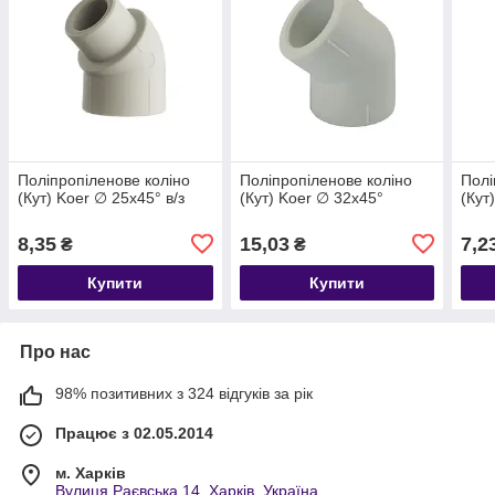
Поліпропіленове коліно
Поліпропіленове коліно
Полі
(Кут) Koer ∅ 25х45° в/з
(Кут) Koer ∅ 32х45°
(Кут
8,35
15,03
7,2
₴
₴
Купити
Купити
Про нас
98% позитивних з 324 відгуків за рік
Працює з 02.05.2014
м. Харків
Вулиця Раєвська 14, Харків, Україна