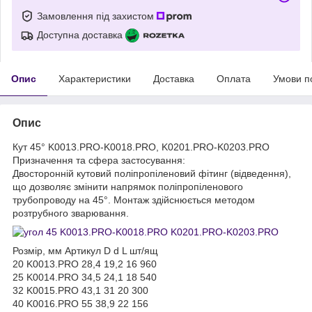
Замовлення під захистом
Доступна доставка
Опис
Характеристики
Доставка
Оплата
Умови п
Опис
Кут 45° K0013.PRO-K0018.PRO, K0201.PRO-K0203.PRO
Призначення та сфера застосування:
Двосторонній кутовий поліпропіленовий фітинг (відведення),
що дозволяє змінити напрямок поліпропіленового
трубопроводу на 45°. Монтаж здійснюється методом
розтрубного зварювання.
Розмір, мм Артикул D d L шт/ящ
20 K0013.PRO 28,4 19,2 16 960
25 K0014.PRO 34,5 24,1 18 540
32 K0015.PRO 43,1 31 20 300
40 K0016.PRO 55 38,9 22 156