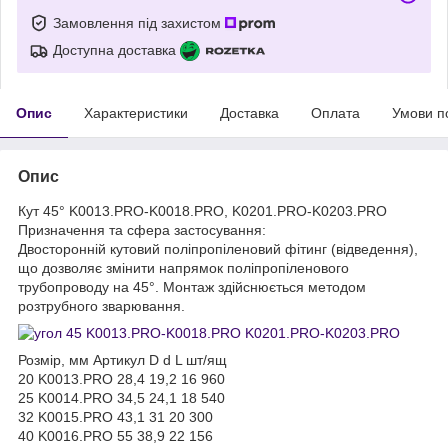
Замовлення під захистом
Доступна доставка
Опис
Характеристики
Доставка
Оплата
Умови п
Опис
Кут 45° K0013.PRO-K0018.PRO, K0201.PRO-K0203.PRO
Призначення та сфера застосування:
Двосторонній кутовий поліпропіленовий фітинг (відведення),
що дозволяє змінити напрямок поліпропіленового
трубопроводу на 45°. Монтаж здійснюється методом
розтрубного зварювання.
Розмір, мм Артикул D d L шт/ящ
20 K0013.PRO 28,4 19,2 16 960
25 K0014.PRO 34,5 24,1 18 540
32 K0015.PRO 43,1 31 20 300
40 K0016.PRO 55 38,9 22 156