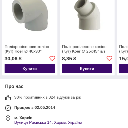
Поліпропіленове коліно
Поліпропіленове коліно
Полі
(Кут) Koer ∅ 40х90°
(Кут) Koer ∅ 25х45° в/з
(Кут
30,06
8,35
15,
₴
₴
Купити
Купити
Про нас
98% позитивних з 324 відгуків за рік
Працює з 02.05.2014
м. Харків
Вулиця Раєвська 14, Харків, Україна