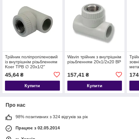
Трійник поліпропіленовий
Wavin трійник з внутрішнім
Трій
із внутрішнім різьбленням
різьбленням 20х1/2х20 ВР
зовн
Koer ТРВ ∅ 20х1/2"
мета
45,64
157,41
174
₴
₴
Купити
Купити
Про нас
98% позитивних з 324 відгуків за рік
Працює з 02.05.2014
м. Харків