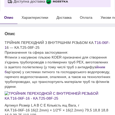
Доступна доставка
Опис
Характеристики
Доставка
Оплата
Умови п
Опис
ТРІЙНИК ПЕРЕХІДНИЙ З ВНУТРІШНІМ РІЗЬБОМ KA.
T16-06F-
1
6 — KA.T25-08F-25
Призначення та сфера застосування:
Фітинги з насувною гільзою KOER призначені для створення
з'єднань трубопроводів з полімерних труб РЕХ, виготовлених
із зшитого поліетилену (у тому числі труб з антидифуз
ійним
б
ар'єром) у системах питного та господарського водопроводу,
гарячого водопостачання, опалення, а також на технологічних
трубопроводах, що транспортують матеріали труб та фітингів
рідини.
Артикул Розмір L A B C E Кількість ящ Вага, г
KA.T16-06F-16 16(2.2mm) × 1/2″F × 16(2.2mm) 79,5 18,8 18,8
16,0 39,75 110 109