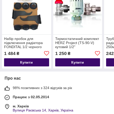
Набір пробок для
Термостатичний комплект
Труб
підключення радіатора
HERZ Project (TS-90-V)
раді
FONDITAL 1/2 чорного
кутовий 1/2"
250
кольору
1 484
1 250
242
₴
₴
Купити
Купити
Про нас
98% позитивних з 324 відгуків за рік
Працює з 02.05.2014
м. Харків
Вулиця Раєвська 14, Харків, Україна