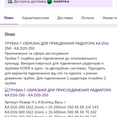
Доступна доставка
Опис
Характеристики
Доставка
Оплата
Умови п
Опис
ТРУБКА Г-ОБРАЗНА ДЛЯ ПРИЄДНАННЯ РАДІАТОРА K
A.D16-
250
- KA.D20-250
Призначення та сфера застосування
Трубка Г-подібна для підключення до опалювального
приладу. Використовується для підключення радіаторів із
трубами KOER в одно- та двотрубних системах. Підходить
для варіантів
підклю
чення від стін та підлоги, з різною
довжиною трубок. Для підключення 1 радіатора потрібно 2
трубки.
Артикул Розмір H L A Кол/ящ Вага, г
KA.D16-250 16(2.2mm) × 15-250mm 250 85 56 110 143
KA.D16-500 16(2.2mm) × 15-500mm 500 85 56 70 242
KA.D20-250 20(2.8mm) × 15-250mm 250 90 56 90 155