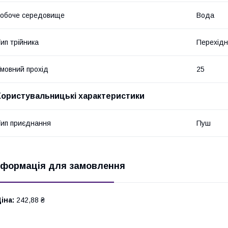
обоче середовище
Вода
ип трійника
Перехід
мовний прохід
25
Користувальницькі характеристики
ип приєднання
Пуш
нформація для замовлення
іна:
242,88 ₴