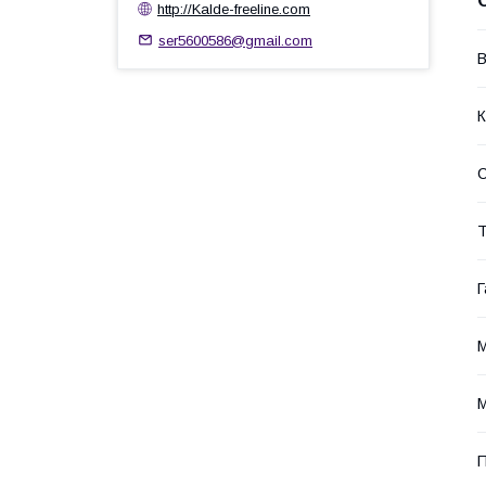
http://Kalde-freeline.com
ser5600586@gmail.com
В
К
Т
Г
М
М
П