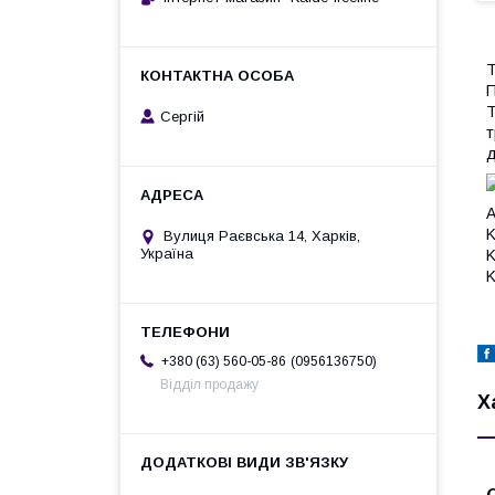
П
Т
Сергій
т
д
А
K
Вулиця Раєвська 14, Харків,
Україна
K
K
0956136750
+380 (63) 560-05-86
Відділ продажу
Х