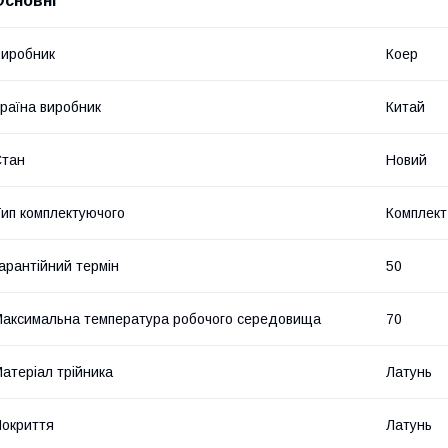
Основні
иробник
Коер
раїна виробник
Китай
Стан
Новий
ип комплектуючого
Комплект
арантійний термін
50
аксимальна температура робочого середовища
70
атеріал трійника
Латунь
окриття
Латунь