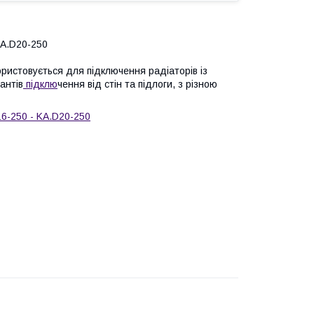
KA.D20-250
ристовується для підключення радіаторів із
антів
підклю
чення від стін та підлоги, з різною