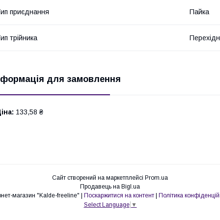
ип приєднання
Пайка
ип трійника
Перехід
нформація для замовлення
іна:
133,58 ₴
Сайт створений на маркетплейсі
Prom.ua
Продавець на Bigl.ua
Інтернет-магазин "Kalde-freeline" |
Поскаржитися на контент
|
Політика конфіденцій
Select Language
▼