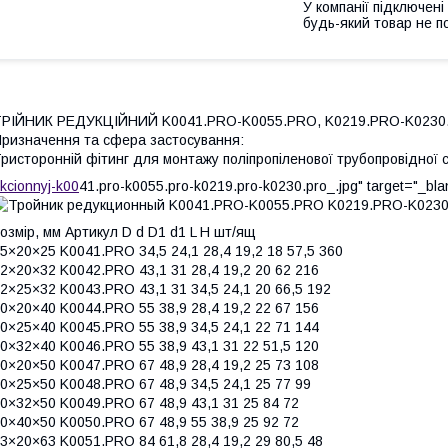
У компанії підключені
будь-який товар не п
ТРІЙНИК РЕДУКЦІЙНИЙ K0041.PRO-K0055.PRO, K0219.PRO-K0230
ризначення та сфера застосування:
ристоронній фітинг для монтажу поліпропіленової трубопровідної
kcionnyj-k00
41.pro-k0055.pro-k0219.pro-k0230.pro_.jpg" target="_bla
озмір, мм Артикул D d D1 d1 L H шт/ящ
5×20×25 K0041.PRO 34,5 24,1 28,4 19,2 18 57,5 360
2×20×32 K0042.PRO 43,1 31 28,4 19,2 20 62 216
2×25×32 K0043.PRO 43,1 31 34,5 24,1 20 66,5 192
0×20×40 K0044.PRO 55 38,9 28,4 19,2 22 67 156
0×25×40 K0045.PRO 55 38,9 34,5 24,1 22 71 144
0×32×40 K0046.PRO 55 38,9 43,1 31 22 51,5 120
0×20×50 K0047.PRO 67 48,9 28,4 19,2 25 73 108
0×25×50 K0048.PRO 67 48,9 34,5 24,1 25 77 99
0×32×50 K0049.PRO 67 48,9 43,1 31 25 84 72
0×40×50 K0050.PRO 67 48,9 55 38,9 25 92 72
3×20×63 K0051.PRO 84 61,8 28,4 19,2 29 80,5 48