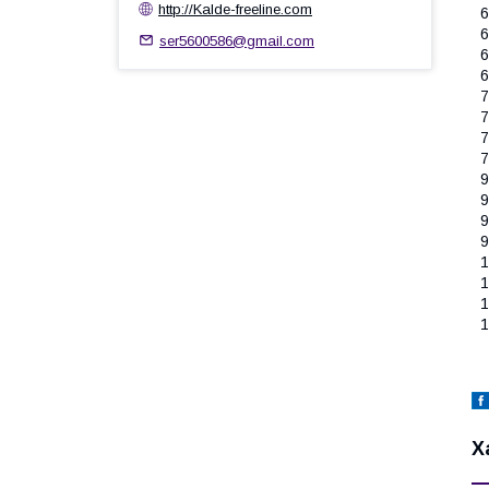
http://Kalde-freeline.com
6
6
ser5600586@gmail.com
6
6
7
7
7
7
9
9
9
9
1
1
1
1
Х