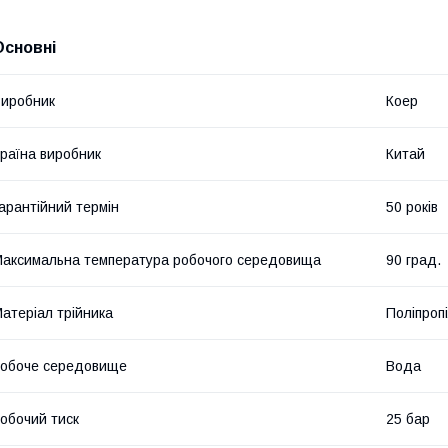
Основні
иробник
Коер
раїна виробник
Китай
арантійний термін
50 років
аксимальна температура робочого середовища
90 град.
атеріал трійника
Поліпроп
обоче середовище
Вода
обочий тиск
25 бар