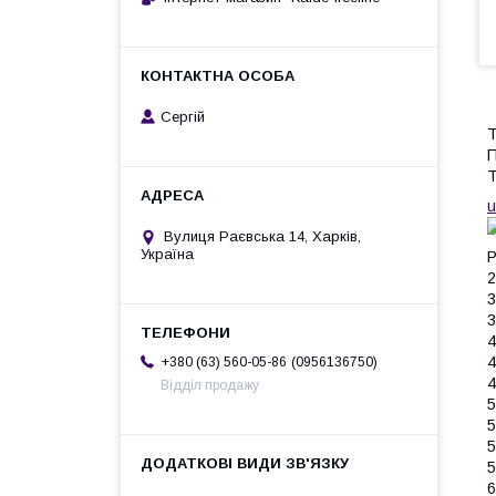
Сергій
П
Т
u
Вулиця Раєвська 14, Харків,
Україна
Р
2
3
3
4
4
0956136750
+380 (63) 560-05-86
4
Відділ продажу
5
5
5
5
6