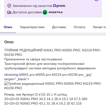
Замовлення під захистом
Доступна доставка
Опис
Характеристики
Доставка
Оплата
Умови п
Опис
ТРІЙНИК РЕДУКЦІЙНИЙ K0041.PRO-K0055.PRO, K0219.PRO-
K0230.PRO
Призначення та сфера застосування:
Тристоронній фітинг для монтажу поліпропіленової
трубопровідної системи методом розтрубного зварювання.
ukcionnyj-k00
41.pro-k0055.pro-k0219.pro-k0230.pro_.jpg"
target="_blank">
Розмір, мм Артикул D d D1 d1 L H шт/ящ
25×20×25 K0041.PRO 34,5 24,1 28,4 19,2 18 57,5 360
32×20×32 K0042.PRO 43,1 31 28,4 19,2 20 62 216