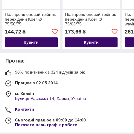
Поліпропіленовий трійник
Поліпропіленовий трійник
Полі
перехідний Koer ∅
перехідний Koer ∅
пере
75/50/75
75/63/75
wavi
144,72
173,66
261
₴
₴
Купити
Купити
Про нас
98% позитивних з 324 відгуків за рік
Працює з 02.05.2014
м. Харків
Вулиця Раєвська 14, Харків, Україна
Контакти
Сьогодні працює з 09:00 до 14:00
Показати весь графік роботи