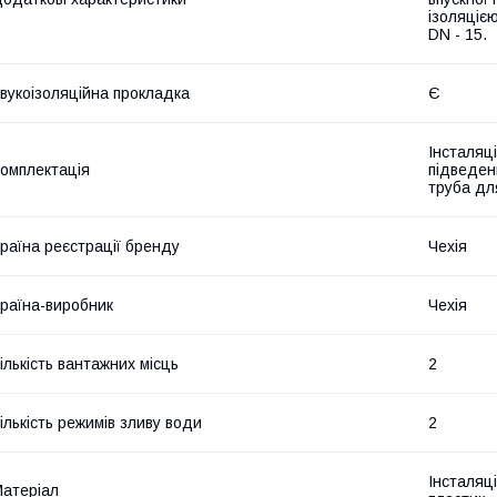
ізоляціє
DN - 15.
вукоізоляційна прокладка
Є
Інсталяці
омплектація
підведен
труба для
раїна реєстрації бренду
Чехія
раїна-виробник
Чехія
ількість вантажних місць
2
ількість режимів зливу води
2
Інсталяц
атеріал