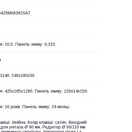
425M08382SAT
8
я: 10,5. Панель змиву: 0,315.
й
1140; 240х180х30
ія: 425х185х1280. Панель змиву: 220х14х150.
я: 10 років. Панель змиву: 24 місяці.
віші: лінійна. Колір клавіші: сатин. Вихідний
 для унітаза Ø 90 мм. Редуктор Ø 90/110 мм
і змиваючої гарнітури. Арматурна група I з