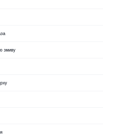
аза
ю змиву
ерху
ія