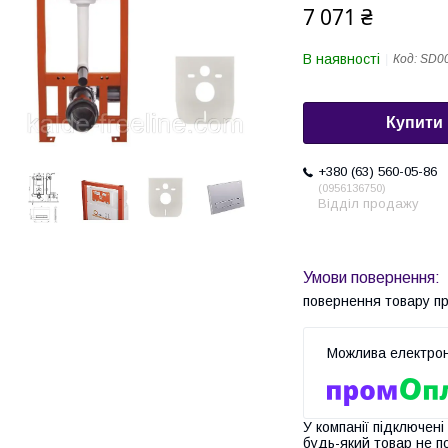
7 071 ₴
В наявності
Код:
SD0
Купити
+380 (63) 560-05-86
0956136750
Відділ продажу
повернення товару п
У компанії підключені
будь-який товар не п