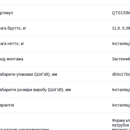
ртикул
QT0133M
ага брутто, кг
11,9; 0,3
ага нетто, кг
Інсталяці
ид монтажа
Застінни
абарити упаковки (ШхГхВ), мм
450х170х
абаритні розміри виробу (ШхГхВ), мм
Інсталяц
арантія
Інсталяці
Форма кла
патрубок
одаткові характеристики
впускної 