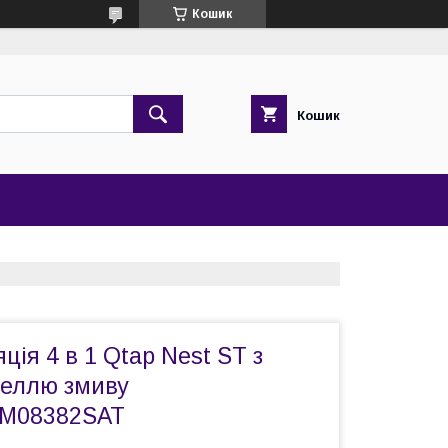
Кошик
Кошик
ція 4 в 1 Qtap Nest ST з
неллю змиву
M08382SAT