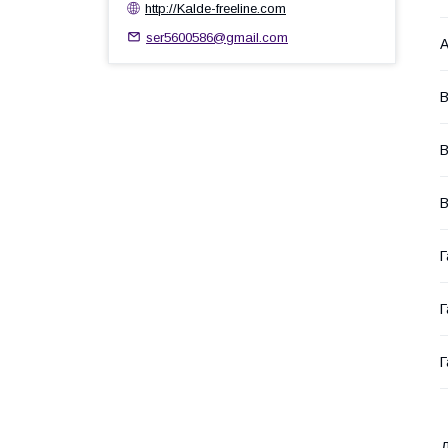
http://Kalde-freeline.com
ser5600586@gmail.com
А
В
В
В
Г
Г
Г
Д