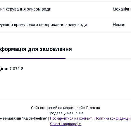
ип керування зливом води
Механічн
ункція примусового переривання зливу води
Немає
нформація для замовлення
іна:
7 071 ₴
Сайт створений на маркетплейсі
Prom.ua
Продавець на Bigl.ua
Інтернет-магазин "Kalde-freeline" |
Поскаржитися на контент
|
Політика конфіденцій
Select Language
▼