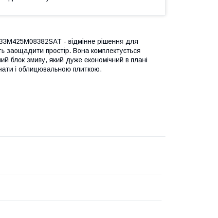
0133M425M08382SAT - відмінне рішення для
ить заощадити простір. Вона комплектується
ий блок змиву, який дуже економічний в плані
мнати і облицювальною плиткою.