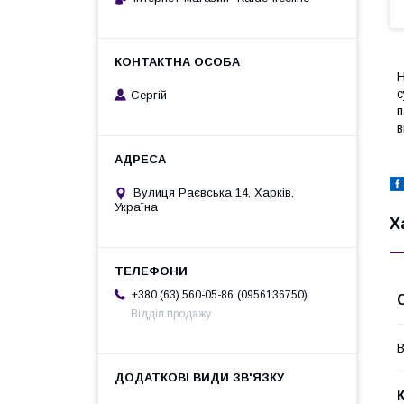
Н
с
Сергій
п
в
Вулиця Раєвська 14, Харків,
Україна
Х
0956136750
+380 (63) 560-05-86
Відділ продажу
В