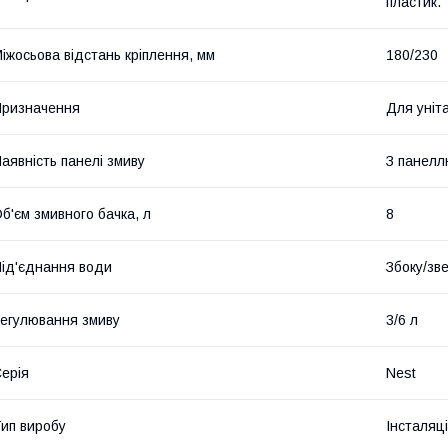
пластик.
іжосьова відстань кріплення, мм
180/230
ризначення
Для уніт
аявність панелі змиву
З панелл
б'єм змивного бачка, л
8
ід'єднання води
Збоку/зв
егулювання змиву
3/6 л
ерія
Nest
ип виробу
Інсталяц