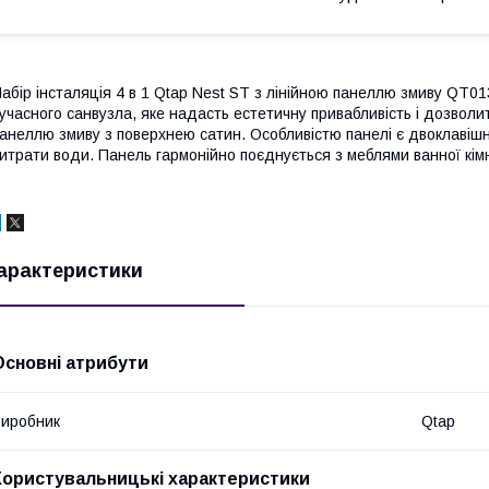
абір інсталяція 4 в 1 Qtap Nest ST з лінійною панеллю змиву QT
учасного санвузла, яке надасть естетичну привабливість і дозвол
анеллю змиву з поверхнею сатин. Особливістю панелі є двоклавішн
итрати води. Панель гармонійно поєднується з меблями ванної кі
арактеристики
Основні атрибути
иробник
Qtap
Користувальницькі характеристики