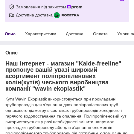
Замовлення під захистом
Доступна доставка
Опис
Характеристики
Доставка
Оплата
Умови п
Опис
Наш інтернет - магазин "Kalde-freeline"
пропонує вашій увазі широкий
асортимент поліпропіленових
колін(кутів) чеського виробництва
компанії "wavin ekoplastik"
Кути Wavin Ekoplastik використовується при прокладанні
трубопроводів для з'єднання двох поліпропіленових труб
однакового діаметру в системах трубопроводів холодного і
гарячого водопостачання та опалення. Поліпропіленовий кут
використовується у разі необхідності змінити напрямок
прокладки трубопроводу або для з'єднання елементів
поліпропіленового трубопроводу під потрібним кутом один до