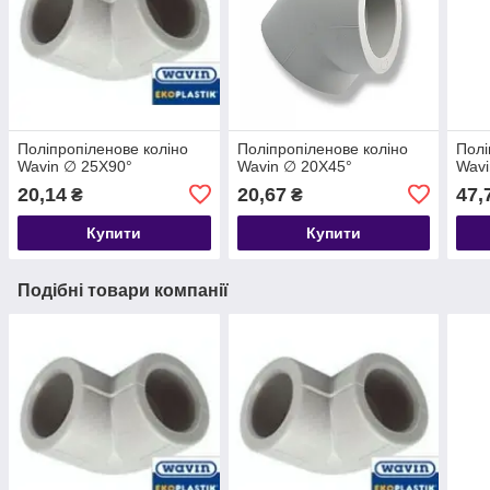
Поліпропіленове коліно
Поліпропіленове коліно
Полі
Wavin ∅ 25Х90°
Wavin ∅ 20Х45°
Wavi
20,14
20,67
47,
₴
₴
Купити
Купити
Подібні товари компанії