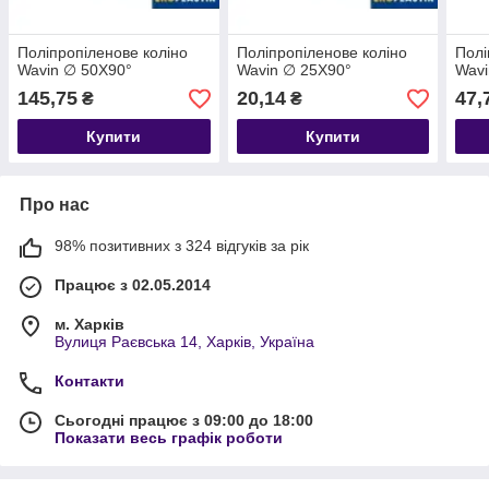
Поліпропіленове коліно
Поліпропіленове коліно
Полі
Wavin ∅ 50Х90°
Wavin ∅ 25Х90°
Wavi
145,75
20,14
47,
₴
₴
Купити
Купити
Про нас
98% позитивних з 324 відгуків за рік
Працює з 02.05.2014
м. Харків
Вулиця Раєвська 14, Харків, Україна
Контакти
Сьогодні працює з 09:00 до 18:00
Показати весь графік роботи