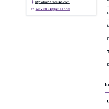
http://Kalde-freeline.com
ser5600586@gmail.com
Г
М
П
Т
К
І
Ц