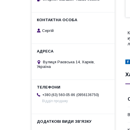
Сергій
К
к
л
Вулиця Раєвська 14, Харків,
Україна
Х
0956136750
+380 (63) 560-05-86
Відділ продажу
В
К