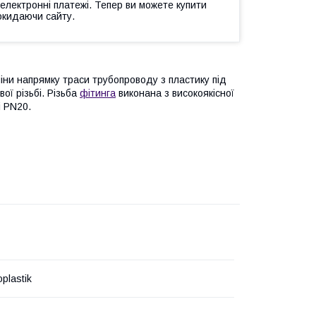
 електронні платежі. Тепер ви можете купити
окидаючи сайту.
іни напрямку траси трубопроводу з пластику під
ої різьбі. Різьба
фітинга
виконана з високоякісної
і PN20.
plastik