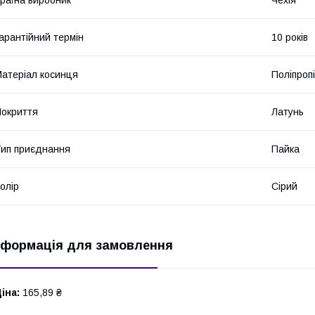
арантійний термін
10 років
атеріал косинця
Поліпроп
окриття
Латунь
ип приєднання
Пайка
олір
Сірий
нформація для замовлення
іна:
165,89 ₴