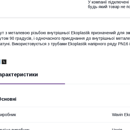
У компанії підключені
будь-який товар не п
ут з металевою різьбою внутрішньої Ekoplastik призначений для зм
утом 90 градусів, і одночасного приєднання до внутрішньої металев
атуні. Використовується з трубами Ekoplastik напірного ряду PN16 
арактеристики
Основні
иробник
Wavin Eko
раїна виробник
Чехія