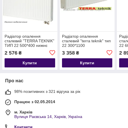
Радіатор опалення
Радіатор опалення
Раді
сталевий "TERRA TEKNIK"
сталевий "terra teknik" тип
стал
ТИП 22 500*400 нижнє
22 300*1100
22 6
підключення
2 576
3 358
2 8
₴
₴
Купити
Купити
Про нас
98% позитивних з 321 відгука за рік
Працює з 02.05.2014
м. Харків
Вулиця Раєвська 14, Харків, Україна
Контакти