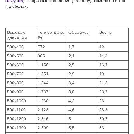
заглушка
, L-образные крепления (на стену), комплект винтов
и дюбелей.
Высота x
Теплоотдача,
Объем~, л.
Вес, кг.
длина, мм.
Вт.
500х400
772
1,7
12
500х500
965
2,1
14,4
500х600
1 158
2,5
16,7
500х700
1 351
2,9
19
500х800
1 544
3,4
21,3
500х900
1 737
3,8
23,7
500х1000
1 930
4,2
26
500х1100
2 123
4,6
28,3
500х1200
2 316
5
30,7
500х1300
2 509
5,5
33