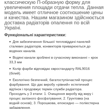
классическую П-образную форму для
увеличения площади отдачи тепла. Данная
модель имеет отличное соотношение цены
и качества. Нашим магазином здійснюється
доставка радіаторів опалення по всій
Україні.
Функціональні характеристики:
Для забезпечення більшої тепловіддачі панелей
сталевих радіаторів, конвекторів приварюються до
водяних каналів.
Водяні канали зроблені в сучасному виконанні – крок
33,3 мм
Колір фарби відповідає євростандарту RAL9016
(білий).
Екологічно безпечний, багатоступінчастий процес
фарбування. Що дає виробу «рівний» естетичний
відтінок і продовжує термін служби радіатора.
Проходить у 3 етапи: 1. Очищення виробу від жиру і
процес залізного фосфатування; 2. Грунтовка (на
водній основі); 3. Порошкова, епоксидно ― поліестерна
забарвлення.