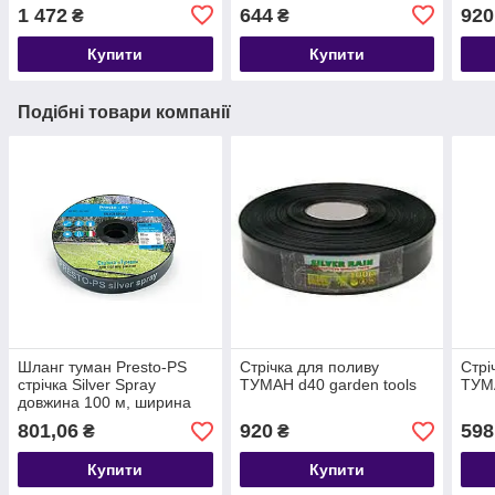
1 472
644
920
₴
₴
Купити
Купити
Подібні товари компанії
Шланг туман Presto-PS
Стрічка для поливу
Стрі
стрічка Silver Spray
ТУМАН d40 garden tools
ТУМА
довжина 100 м, ширина
поливу 6 м, діаметр 32 мм
801,06
920
598
₴
₴
(501008-7)
Купити
Купити