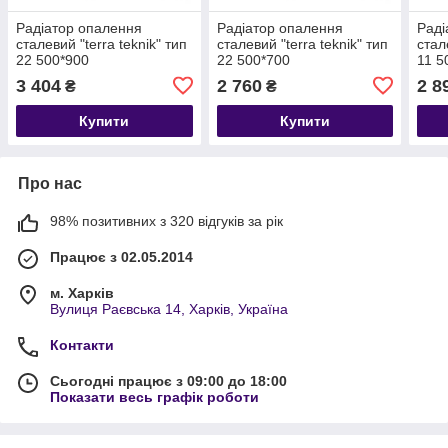
Радіатор опалення
Радіатор опалення
Раді
сталевий "terra teknik" тип
сталевий "terra teknik" тип
стал
22 500*900
22 500*700
11 5
3 404
2 760
2 8
₴
₴
Купити
Купити
Про нас
98% позитивних з 320 відгуків за рік
Працює з 02.05.2014
м. Харків
Вулиця Раєвська 14, Харків, Україна
Контакти
Сьогодні працює з 09:00 до 18:00
Показати весь графік роботи