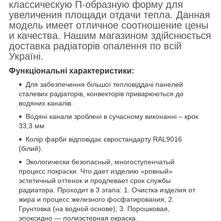
классическую П-образную форму для
увеличения площади отдачи тепла. Данная
модель имеет отличное соотношение цены
и качества. Нашим магазином здійснюється
доставка радіаторів опалення по всій
Україні.
Функціональні характеристики:
Для забезпечення більшої тепловіддачі панелей
сталевих радіаторів, конвекторів приварюються до
водяних каналів.
Водяні канали зроблені в сучасному виконанні – крок
33,3 мм
Колір фарби відповідає євростандарту RAL9016
(білий).
Экологически безопасный, многоступенчатый
процесс покраски. Что дает изделию «ровный»
эстетичный оттенок и продлевает срок службы
радиатора. Проходит в 3 этапа: 1. Очистка изделия от
жира и процесс железного фосфатирования; 2.
Грунтовка (на водной основе); 3. Порошковая,
эпоксидно ― полиэстерная окраска.