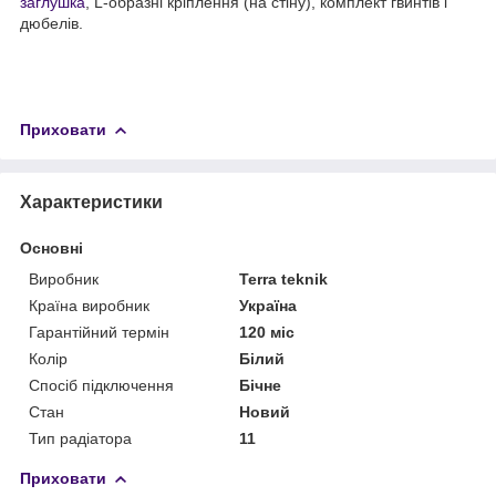
заглушка
, L-образні кріплення (на стіну), комплект гвинтів і
дюбелів.
Приховати
Характеристики
Основні
Виробник
Terra teknik
Країна виробник
Україна
Гарантійний термін
120 міс
Колір
Білий
Спосіб підключення
Бічне
Стан
Новий
Тип радіатора
11
Приховати