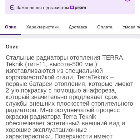
Замовлення під захистом
Опис
Характеристики
Доставка
Оплата
Умови п
Опис
Стальные радиаторы отопления TERRA
Teknik (тип-11, высота-500 мм.)
изготавливаются из специальной
коррозиестойкой стали. TerraTeknik –
первые батареи отопления, которые имеют
2-ую покраску с помощью анафореза,
который значительно продлевает срок
службы внешних плоскостей отопительного
радиатора. Многоступенчатый процесс
окраски радиатора Terra Teknik
обеспечивает эстетичный внешний вид и
хорошие эксплуатационные
характеристики. Поверхности имеют