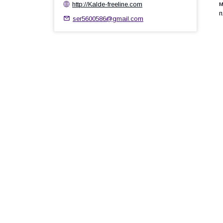
м
http://Kalde-freeline.com
п
ser5600586@gmail.com