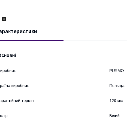
арактеристики
Основні
иробник
PURMO
раїна виробник
Польща
арантійний термін
120 міс
олір
Білий