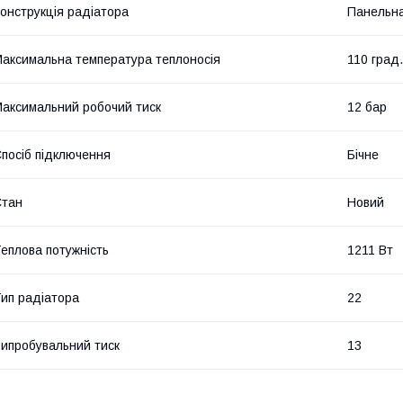
онструкція радіатора
Панельн
аксимальна температура теплоносія
110 град.
аксимальний робочий тиск
12 бар
посіб підключення
Бічне
Стан
Новий
еплова потужність
1211 Вт
ип радіатора
22
ипробувальний тиск
13