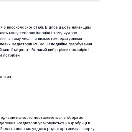
ся з високоякісної сталі. Відповідають найвищим
ють малу теплову інерцію і тому чудово
ня, в тому числі і з низькотемпературними
талевих радіаторів PURMO і подвійне фарбування
щої міцності. Великий вибір різних розмірів і
м потрібен.
готип;
редньою панеллю поставляються в оберігає
идалення. Радіатори упаковуються на фабриці в
 2 розташованих уздовж радіатора знизу і зверху