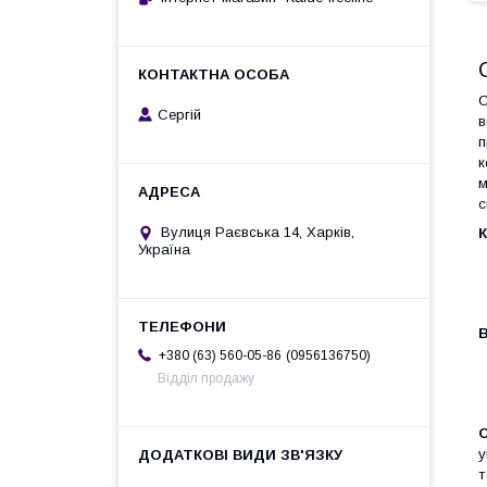
С
Сергій
в
п
к
м
с
Вулиця Раєвська 14, Харків,
К
Україна
В
0956136750
+380 (63) 560-05-86
Відділ продажу
С
у
т