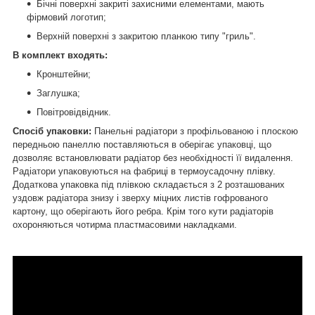
Бічні поверхні закриті захисними елементами, мають
фірмовий логотип;
Верхній поверхні з закритою планкою типу "гриль".
В комплект входять:
Кронштейни;
Заглушка;
Повітровідвідник.
Спосіб упаковки:
Панельні радіатори з профільованою і плоскою
передньою панеллю поставляються в оберігає упаковці, що
дозволяє встановлювати радіатор без необхідності її видалення.
Радіатори упаковуються на фабриці в термоусадочну плівку.
Додаткова упаковка під плівкою складається з 2 розташованих
уздовж радіатора знизу і зверху міцних листів гофрованого
картону, що оберігають його ребра. Крім того кути радіаторів
охороняються чотирма пластмасовими накладками.