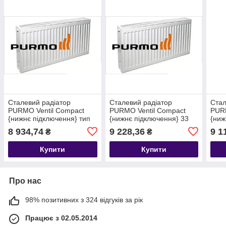
Сталевий радіатор
Сталевий радіатор
Стал
PURMO Ventil Compact
PURMO Ventil Compact
PURM
{нижнє підключення} тип
{нижнє підключення} 33
{ниж
22 300 х 1000
тип 300 х 400
тип 
8 934,74
9 228,36
9 1
₴
₴
Купити
Купити
Про нас
98% позитивних з 324 відгуків за рік
Працює з 02.05.2014