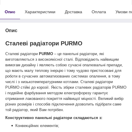
Опис
Характеристики
Доставка
Оплата
Умови п
Опис
Сталеві радіатори PURMO
Сталеві радіатори
PURMO
– це панельні радіатори, які
виготовляються з високоякісної сталі. Відповідають найвищим
вимогам дизайну і являють собою сучасні опалювальні прилади,
що мають малу теплову інерцію і тому чудово пристосовані для
роботи в сучасних автоматизованих системах опалення, в тому
числі і з низькотемпературними котлами. Сталеві радіатори
PURMO стійкі до корозії. Якість збірки сталевих радіаторів PURMO
і подвійне фарбування методом електрофорезу гарантує
отримання лакованого покриття найвищої міцності. Великий вибір
різних розмірів і способів підключення дозволить підібрати саме
той радіатор, який Вам потрібен.
Конструктивно панельні радіатори складаються з:
Конвекційних елементів;