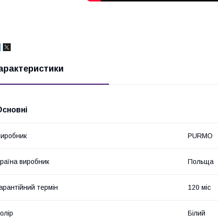
арактеристики
Основні
иробник
PURMO
раїна виробник
Польща
арантійний термін
120 міс
олір
Білий