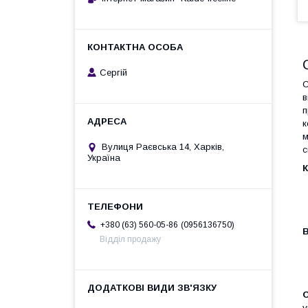
Сергій
С
в
п
к
м
Вулиця Раєвська 14, Харків,
с
Україна
К
0956136750
+380 (63) 560-05-86
В
Відділ продажу
С
у