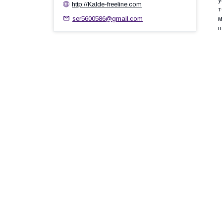
http://Kalde-freeline.com
т
ser5600586@gmail.com
м
п