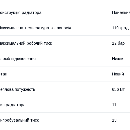
онструкція радіатора
Панельн
аксимальна температура теплоносія
110 град.
аксимальний робочий тиск
12 бар
посіб підключення
Нижня
Стан
Новий
еплова потужність
656 Вт
ип радіатора
11
ипробувальний тиск
13