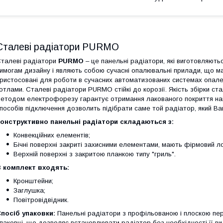
Сталеві радіатори PURMO
талеві радіатори
PURMO
– це панельні радіатори, які виготовляють
имогам дизайну і являють собою сучасні опалювальні прилади, що ма
ристосовані для роботи в сучасних автоматизованих системах опален
отлами. Сталеві радіатори PURMO стійкі до корозії. Якість збірки с
етодом електрофорезу гарантує отримання лакованого покриття найви
пособів підключення дозволить підібрати саме той радіатор, який Ва
онструктивно панельні радіатори складаються з:
Конвекційних елементів;
Бічні поверхні закриті захисними елементами, мають фірмовий ло
Верхній поверхні з закритою планкою типу "гриль".
 комплект входять:
Кронштейни;
Заглушка;
Повітровідвідник.
посіб упаковки:
Панельні радіатори з профільованою і плоскою пе
паковці, що дозволяє встановлювати радіатор без необхідності її в