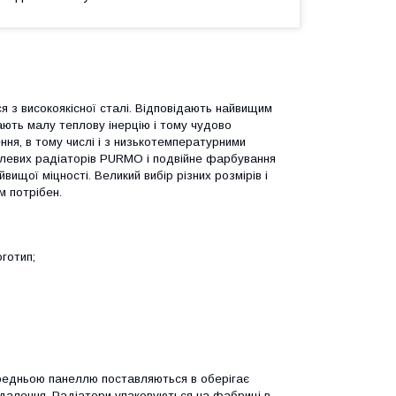
ся з високоякісної сталі. Відповідають найвищим
ють малу теплову інерцію і тому чудово
ня, в тому числі і з низькотемпературними
талевих радіаторів PURMO і подвійне фарбування
щої міцності. Великий вибір різних розмірів і
м потрібен.
готип;
редньою панеллю поставляються в оберігає
идалення. Радіатори упаковуються на фабриці в