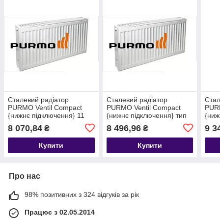
Сталевий радіатор
Сталевий радіатор
Стал
PURMO Ventil Compact
PURMO Ventil Compact
PURM
{нижнє підключення} 11
{нижнє підключення} тип
{ниж
тип 300 х 1400
22 300 х 900
тип 
8 070,84
8 496,96
9 3
₴
₴
Купити
Купити
Про нас
98% позитивних з 324 відгуків за рік
Працює з 02.05.2014