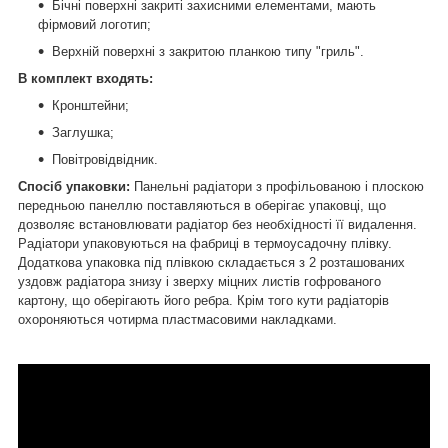
Бічні поверхні закриті захисними елементами, мають
фірмовий логотип;
Верхній поверхні з закритою планкою типу "гриль".
В комплект входять:
Кронштейни;
Заглушка;
Повітровідвідник.
Спосіб упаковки:
Панельні радіатори з профільованою і плоскою
передньою панеллю поставляються в оберігає упаковці, що
дозволяє встановлювати радіатор без необхідності її видалення.
Радіатори упаковуються на фабриці в термоусадочну плівку.
Додаткова упаковка під плівкою складається з 2 розташованих
уздовж радіатора знизу і зверху міцних листів гофрованого
картону, що оберігають його ребра. Крім того кути радіаторів
охороняються чотирма пластмасовими накладками.