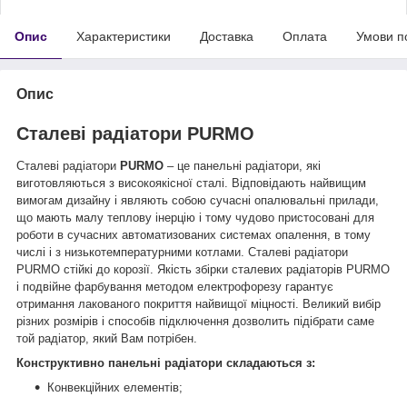
Опис
Характеристики
Доставка
Оплата
Умови п
Опис
Сталеві радіатори PURMO
Сталеві радіатори
PURMO
– це панельні радіатори, які
виготовляються з високоякісної сталі. Відповідають найвищим
вимогам дизайну і являють собою сучасні опалювальні прилади,
що мають малу теплову інерцію і тому чудово пристосовані для
роботи в сучасних автоматизованих системах опалення, в тому
числі і з низькотемпературними котлами. Сталеві радіатори
PURMO стійкі до корозії. Якість збірки сталевих радіаторів PURMO
і подвійне фарбування методом електрофорезу гарантує
отримання лакованого покриття найвищої міцності. Великий вибір
різних розмірів і способів підключення дозволить підібрати саме
той радіатор, який Вам потрібен.
Конструктивно панельні радіатори складаються з:
Конвекційних елементів;