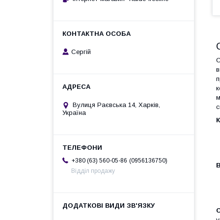
Сергій
С
в
п
к
м
Вулиця Раєвська 14, Харків,
с
Україна
К
0956136750
+380 (63) 560-05-86
В
Відділ продажу
С
у