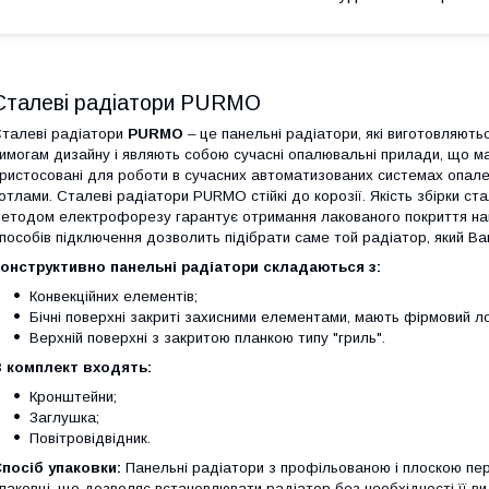
Сталеві радіатори PURMO
талеві радіатори
PURMO
– це панельні радіатори, які виготовляють
имогам дизайну і являють собою сучасні опалювальні прилади, що ма
ристосовані для роботи в сучасних автоматизованих системах опален
отлами. Сталеві радіатори PURMO стійкі до корозії. Якість збірки с
етодом електрофорезу гарантує отримання лакованого покриття найви
пособів підключення дозволить підібрати саме той радіатор, який Ва
онструктивно панельні радіатори складаються з:
Конвекційних елементів;
Бічні поверхні закриті захисними елементами, мають фірмовий ло
Верхній поверхні з закритою планкою типу "гриль".
 комплект входять:
Кронштейни;
Заглушка;
Повітровідвідник.
посіб упаковки:
Панельні радіатори з профільованою і плоскою пе
паковці, що дозволяє встановлювати радіатор без необхідності її в