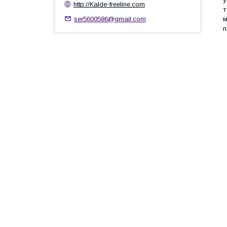
http://Kalde-freeline.com
т
ser5600586@gmail.com
м
п