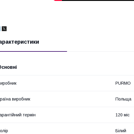
арактеристики
Основні
иробник
PURMO
раїна виробник
Польща
арантійний термін
120 міс
олір
Білий