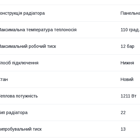
онструкція радіатора
Панельн
аксимальна температура теплоносія
110 град.
аксимальний робочий тиск
12 бар
посіб підключення
Нижня
Стан
Новий
еплова потужність
1211 Вт
ип радіатора
22
ипробувальний тиск
13