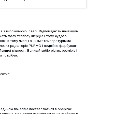
ся з високоякісної сталі. Відповідають найвищим
ють малу теплову інерцію і тому чудово
ня, в тому числі і з низькотемпературними
талевих радіаторів PURMO і подвійне фарбування
щої міцності. Великий вибір різних розмірів і
м потрібен.
готип;
редньою панеллю поставляються в оберігає
идалення. Радіатори упаковуються на фабриці в