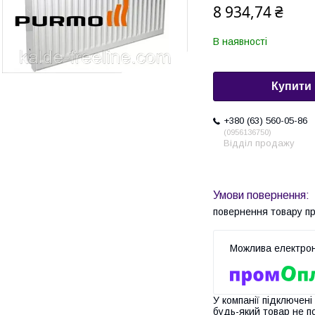
8 934,74 ₴
В наявності
Купити
+380 (63) 560-05-86
0956136750
Відділ продажу
повернення товару п
У компанії підключені
будь-який товар не п