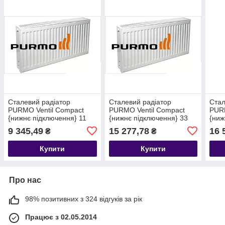
Сталевий радіатор
Сталевий радіатор
Стал
PURMO Ventil Compact
PURMO Ventil Compact
PURM
{нижнє підключення} 11
{нижнє підключення} 33
{ниж
тип 500 х 1400
тип 300 х 1400
тип 
9 345,49
15 277,78
16 
₴
₴
Купити
Купити
Про нас
98% позитивних з 324 відгуків за рік
Працює з 02.05.2014