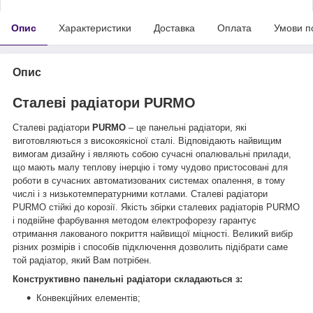
Опис
Характеристики
Доставка
Оплата
Умови п
Опис
Сталеві радіатори PURMO
Сталеві радіатори
PURMO
– це панельні радіатори, які
виготовляються з високоякісної сталі. Відповідають найвищим
вимогам дизайну і являють собою сучасні опалювальні прилади,
що мають малу теплову інерцію і тому чудово пристосовані для
роботи в сучасних автоматизованих системах опалення, в тому
числі і з низькотемпературними котлами. Сталеві радіатори
PURMO стійкі до корозії. Якість збірки сталевих радіаторів PURMO
і подвійне фарбування методом електрофорезу гарантує
отримання лакованого покриття найвищої міцності. Великий вибір
різних розмірів і способів підключення дозволить підібрати саме
той радіатор, який Вам потрібен.
Конструктивно панельні радіатори складаються з:
Конвекційних елементів;