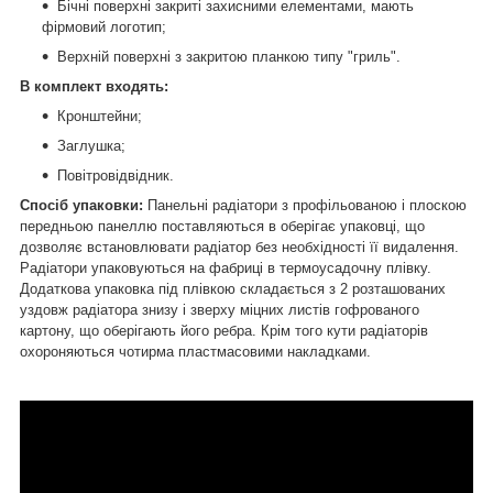
Бічні поверхні закриті захисними елементами, мають
фірмовий логотип;
Верхній поверхні з закритою планкою типу "гриль".
В комплект входять:
Кронштейни;
Заглушка;
Повітровідвідник.
Спосіб упаковки:
Панельні радіатори з профільованою і плоскою
передньою панеллю поставляються в оберігає упаковці, що
дозволяє встановлювати радіатор без необхідності її видалення.
Радіатори упаковуються на фабриці в термоусадочну плівку.
Додаткова упаковка під плівкою складається з 2 розташованих
уздовж радіатора знизу і зверху міцних листів гофрованого
картону, що оберігають його ребра. Крім того кути радіаторів
охороняються чотирма пластмасовими накладками.