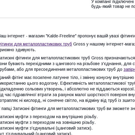
У компанії підключені
будь-який товар не п
аш інтернет - магазин "Kalde-Freeline" пропонує вашій увазі фітин
ітинги для металопластикових труб
Gross у нашому інтернет-магаз
риємно здивують.
атискні фітинги для металопластикових труб Gross призначаються 
они бувають перехідними з цангового на різьбове з'єднання, для
рубами, або для пресоединения металопластикових труб до
запі
аний фітінг має посилене латунне тіло, і змінну конусну внутрішн
икористанню цього водогону. Ефективність металопластикової тру
ідкладенню сольових утворень, і абсолютно не піддаються корозії.
ід час гідравлічної втрати за рахунок малої шорсткості поверхні в
отрапляє ні кислорд, ні сонячне світло, на відміну від труб із зшито
 папці Затискні фітинги для металопластикових труб ви зможете з
атискні муфти з переходом на внутрішню різьбу.
атискні муфти з переходом на зовнішню різьбу.
атискні муфти з'єднувальні (цанговий затиск).
ут з'єднувальний (цанговий затиск).