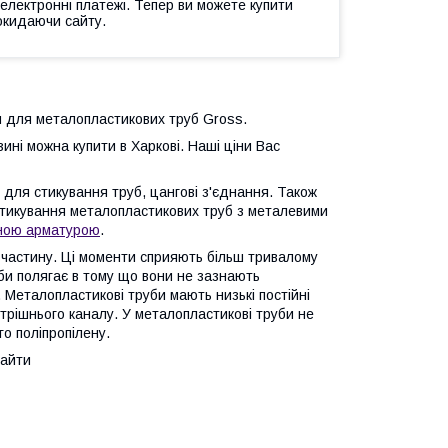
 електронні платежі. Тепер ви можете купити
окидаючи сайту.
ги для металопластикових труб Gross.
ині можна купити в Харкові. Наші ціни Вас
для стикування труб, цангові з'єднання. Також
 стикування металопластикових труб з металевими
рною арматурою
.
ю частину. Ці моменти сприяють більш тривалому
би полягає в тому що вони не зазнають
 Металопластикові труби мають низькі постійні
нутрішнього каналу. У металопластикові труби не
го поліпропілену.
найти