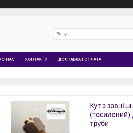
РО НАС
КОНТАКТИ
ДОСТАВКА І ОПЛАТА
Кут з зовніш
(посилений)
труби