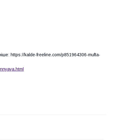
е: https://kalde-freeline.com/p851964306-mufta-
ennyaya.html