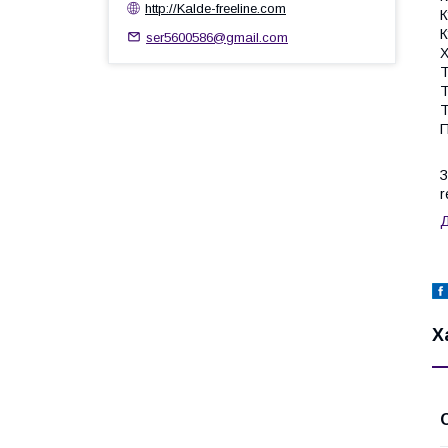
http://Kalde-freeline.com
К
К
ser5600586@gmail.com
Х
Т
Т
Т
П
З
r
Д
Х