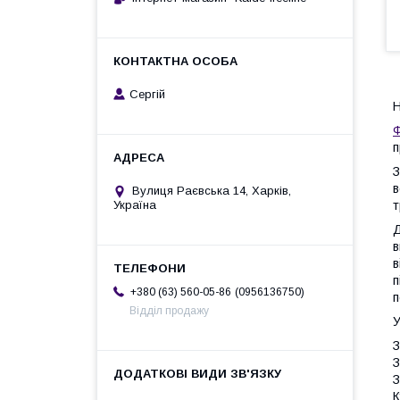
Сергій
Н
Ф
п
З
в
Вулиця Раєвська 14, Харків,
т
Україна
Д
в
в
п
0956136750
+380 (63) 560-05-86
п
Відділ продажу
У
З
З
З
К