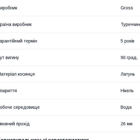
иробник
Gross
раїна виробник
Туреччи
арантійний термін
5 років
ут вигину
90 град.
атеріал косинця
Латунь
окриття
Нікель
обоче середовище
Вода
мовний прохід
26 мм