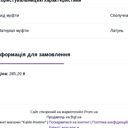
Користувальницькі характеристики
Вид муфти
Сполучн
атеріал муфти
Латунь
нформація для замовлення
іна:
285,20 ₴
Сайт створений на маркетплейсі
Prom.ua
Продавець на Bigl.ua
Інтернет-магазин "Kalde-freeline" |
Поскаржитися на контент
|
Політика конфіденцій
Select Language
▼