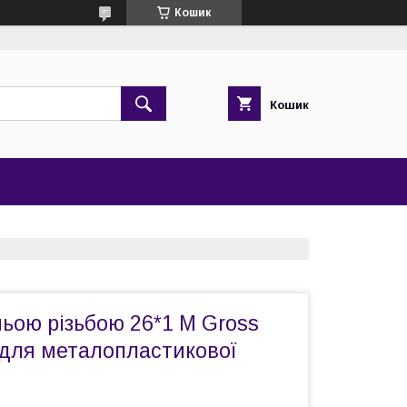
Кошик
Кошик
ньою різьбою 26*1 M Gross
 для металопластикової