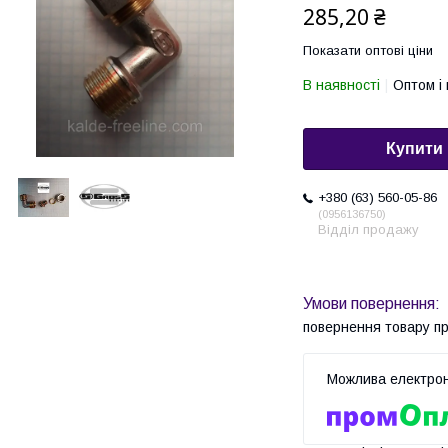
285,20 ₴
Показати оптові ціни
В наявності
Оптом і 
Купити
+380 (63) 560-05-86
0956136750
Відділ продажу
повернення товару п