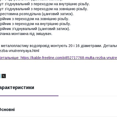
ут з'єднувальний з переходом на внутрішню різьбу.
ут з'єднувальний з переходом на зовнішню різьбу.
рестовина розподільна (цанговий затиск).
рійник з переходом на зовнішню різьбу.
рійник з переходом на внутрішню різьбу.
рійник з'єднувальний (цанговий затиск).
ланка монтажна під змішувач.
 металопластику водопровід монтують 20 і 16 діаметрами. Детальніш
ezba-vnutrennyaya.html
етальніше: https://kalde-freeline.com/p852717768-mufta-rezba-vnutr
арактеристики
Основні