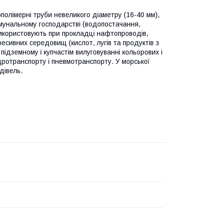
олімерні труби невеликого діаметру (16-40 мм),
мунальному господарстві (водопостачання,
використовують при прокладці нафтопроводів,
есивних середовищ (кислот, лугів та продуктів з
ідземному і купчастім вилуговуванні кольорових і
дротранспорту і пневмотранспорту. У морської
дівель.