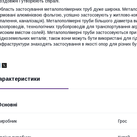
оздовжні і утворюють спіралі.
бласть застосування металополімерних труб дуже широка. Металоп
рмовані алюмінієвою фольгою, успішно застосовують у житлово-ко
палення, каналізація). Металополімерні труби більшого діаметра 
азопроводів, технологічних трубопроводів для транспортування агр
исоким вмістом солей). Металополімерні труби застосовуються при п
ідкоземельних металів; також вони можуть бути використані для гі
нфраструктури знаходять застосування в якості опор для різних бу
арактеристики
Основні
иробник
Грос