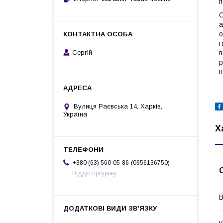
п
О
а
о
г
Сергій
в
р
і
Вулиця Раєвська 14, Харків,
Україна
Х
0956136750
+380 (63) 560-05-86
Відділ продажу
В