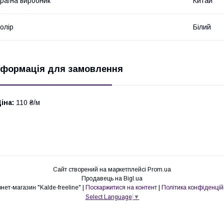
раїна виробник
Китай
олір
Білий
нформація для замовлення
іна:
110 ₴/м
Сайт створений на маркетплейсі
Prom.ua
Продавець на Bigl.ua
Інтернет-магазин "Kalde-freeline" |
Поскаржитися на контент
|
Політика конфіденцій
Select Language
▼