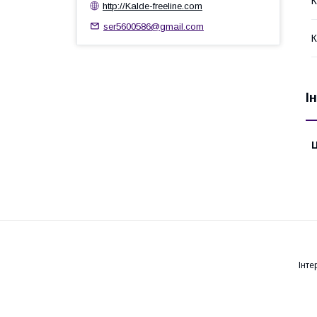
К
http://Kalde-freeline.com
ser5600586@gmail.com
К
І
Ц