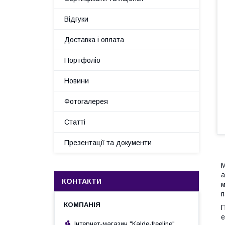
Відгуки
Доставка і оплата
Портфоліо
Новини
Фотогалерея
Статті
Презентації та документи
М
а
КОНТАКТИ
м
п
П
е
Інтернет-магазин "Kalde-freeline"