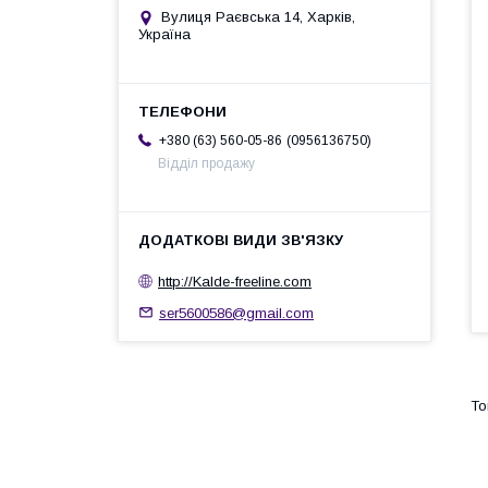
Вулиця Раєвська 14, Харків,
Україна
0956136750
+380 (63) 560-05-86
Відділ продажу
http://Kalde-freeline.com
ser5600586@gmail.com