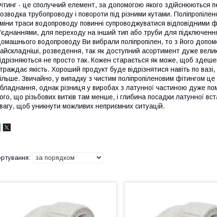
ітинг - це сполучний елемент, за допомогою якого здійснюються п
озводка трубопроводу і повороти під різними кутами. Поліпропілено
міни траси водопроводу повинні супроводжуватися відповідними фі
'єднаннями, для переходу на інший тип або труби для підключенн
омашнього водопроводу Ви вибрали поліпропілен, то з його допомо
айскладніші, розведення, так як доступний асортимент дуже велик
ідрізняються не просто так. Кожен старається як може, щоб здешев
траждає якість. Хороший продукт буде відрізнятися навіть по вазі, 
ільше. Звичайно, у випадку з чистим поліпропіленовим фітингом це
бладнання, однак різниця у виробах з латунної частиною дуже по
ого, що різьбових витків там менше, і глибина посадки латунної вс
вагу, щоб уникнути можливих неприємних ситуацій.