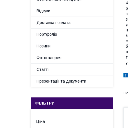
Ф
р
Відгуки
з
з
Доставка і оплата
д
н
Портфоліо
в
с
Новини
б
о
т
Фотогалерея
у
Статті
Презентації та документи
ФІЛЬТРИ
Ціна