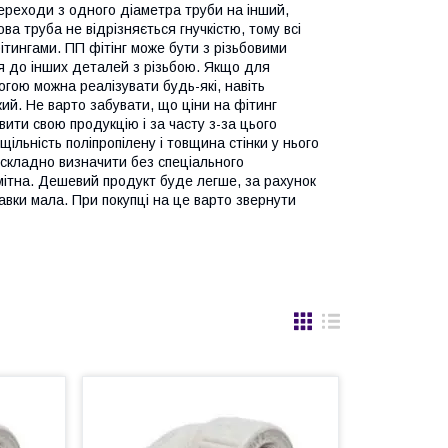
ереходи з одного діаметра труби на інший,
ва труба не відрізняється гнучкістю, тому всі
тингами. ПП фітінг може бути з різьбовими
я до інших деталей з різьбою. Якщо для
гою можна реалізувати будь-які, навіть
ий. Не варто забувати, що ціни на фітинг
ити свою продукцію і за часту з-за цього
щільність поліпропілену і товщина стінки у нього
 складно визначити без спеціального
мітна. Дешевий продукт буде легше, за рахунок
тавки мала. При покупці на це варто звернути