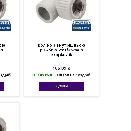
ьою
Коліно з внутрішньою
in
різьбою 25*1/2 wavin
ekoplastik
165,89 ₴
оздріб
В наявності
Оптом і в роздріб
Купити