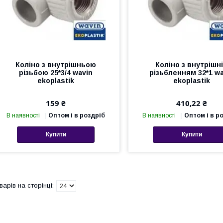
Коліно з внутрішньою
Коліно з внутрішн
різьбою 25*3/4 wavin
різьбленням 32*1 wa
ekoplastik
ekoplastik
159 ₴
410,22 ₴
В наявності
Оптом і в роздріб
В наявності
Оптом і в р
Купити
Купити