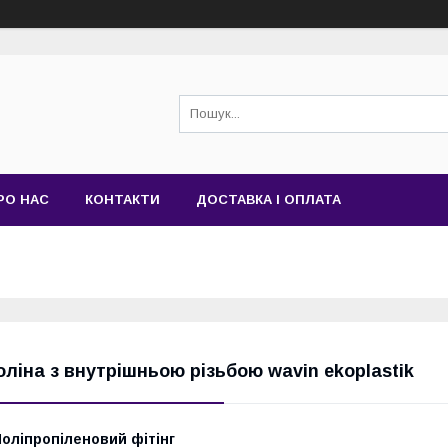
РО НАС
КОНТАКТИ
ДОСТАВКА І ОПЛАТА
оліна з внутрішньою різьбою wavin ekoplastik
оліпропіленовий фітінг