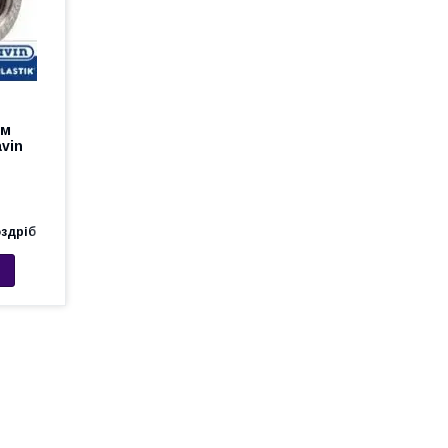
ім
vin
оздріб