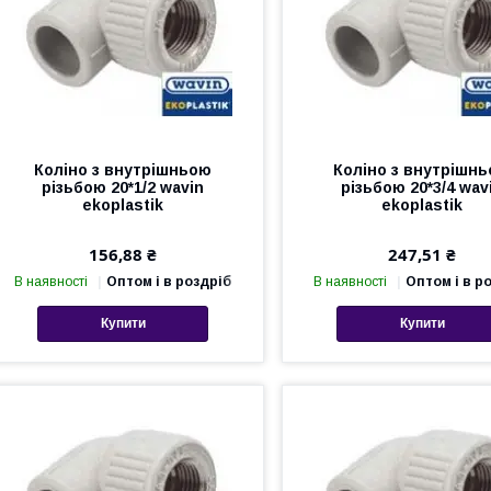
Коліно з внутрішньою
Коліно з внутрішн
різьбою 20*1/2 wavin
різьбою 20*3/4 wav
ekoplastik
ekoplastik
156,88 ₴
247,51 ₴
В наявності
Оптом і в роздріб
В наявності
Оптом і в р
Купити
Купити